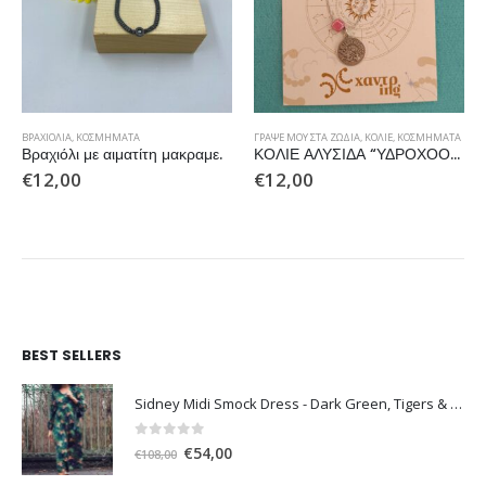
ΒΡΑΧΙΌΛΙΑ
,
ΚΟΣΜΉΜΑΤΑ
ΓΡΆΨΕ ΜΟΥ ΣΤΑ ΖΏΔΙΑ
,
ΚΟΛΙΈ
,
ΚΟΣΜΉΜΑΤΑ
Βραχιόλι με αιματίτη μακραμε.
ΚΟΛΙΕ ΑΛΥΣΙΔΑ “ΥΔΡΟΧΟΟΣ”
€
12,00
€
12,00
BEST SELLERS
Sidney Midi Smock Dress - Dark Green, Tigers & Palms D1169
0
out of 5
Original
Η
€
54,00
€
108,00
price
τρέχουσα