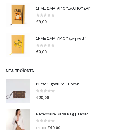
was:
τιμή
ΣΗΜΕΙΩΜΑΤΑΡΙΟ ”ΕΛΑ ΠΟΥ ΣΑΙ”
€108,00.
είναι:
€54,00.
0
out of 5
€
9,00
ΣΗΜΕΙΩΜΑΤΑΡΙΟ ” ξινή νοτ! ”
0
out of 5
€
9,00
ΝΈΑ ΠΡΟΪΌΝΤΑ
Purse Signature | Brown
0
out of 5
€
20,00
Necessaire Rafia Bag | Tabac
0
out of 5
Original
Η
€
40,00
€
50,00