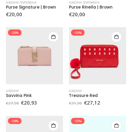
ΑΞΕΣΟΥΆΡ
,
ΠΟΡΤΟΦΌΛΙΑ
ΑΞΕΣΟΥΆΡ
,
ΠΟΡΤΟΦΌΛΙΑ
Purse Signature | Brown
Purse Rinella | Brown
€
20,00
€
20,00
-25%
-15%
ΑΞΕΣΟΥΆΡ
ΑΞΕΣΟΥΆΡ
Savvina Pink
Treasure Red
Original
Η
Original
Η
€
20,93
€
27,12
€
27,90
€
31,90
price
τρέχουσα
price
τρέχουσα
was:
τιμή
was:
τιμή
€27,90.
είναι:
€31,90.
είναι:
€20,93.
€27,12.
-10%
-15%