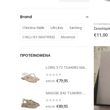
Ελάχιστη
Μέγιστη
τιμή
τιμή
Brand
ΚΟΣΜΉΜΑΤΑ
Christina Malle
LifeLikes
Xantring
€
11,00
CHILLI BY XANTRING
Moomoo
ΠΡΟΤΕΙΝΟΜΕΝΑ
LORIS 572 TSAKIRIS MALLAS
0
out of 5
Original
Η
€
79,95
€
89,95
price
τρέχουσα
was:
τιμή
MAGGIE 842 TSAKIRIS MALLAS
€89,95.
είναι:
€79,95.
0
out of 5
Original
Η
€
89,95
€
99,95