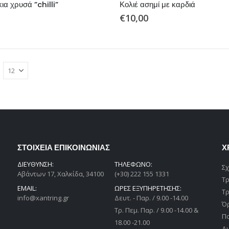
ια χρυσά ”chilli”
Κολιέ ασημί με καρδιά
€
10,00
ΣΤΟΙΧΕΙΑ ΕΠΙΚΟΙΝΩΝΙΑΣ
Χ
ΔΙΕΎΘΥΝΣΗ:
ΤΗΛΕΦΩΝΟ:
Σχ
Αβάντων 17, Χαλκίδα, 34100
(+30) 222 155 1331
Τ
EMAIL:
ΩΡΕΣ ΕΞΥΠΗΡΕΤΗΣΗΣ:
Τ
info@xantring.gr
Δευτ. - Παρ. / 9.00 -14.00
Ό
Tρ. Πεμ. Παρ. / 9.00 -14.00 &
Π
18.00 -21.00
Δι