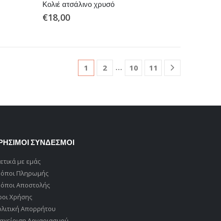
Κολιέ ατσάλινο χρυσό
€
18,00
…
1
2
10
11
ΡΗΣΙΜΟΙ ΣΥΝΔΕΣΜΟΙ
ετικά με εμάς
ρόποι Πληρωμής
ρόποι Αποστολής
ροι Χρήσης
ολιτική Απορρήτου
αχείριση Λογαριασμού