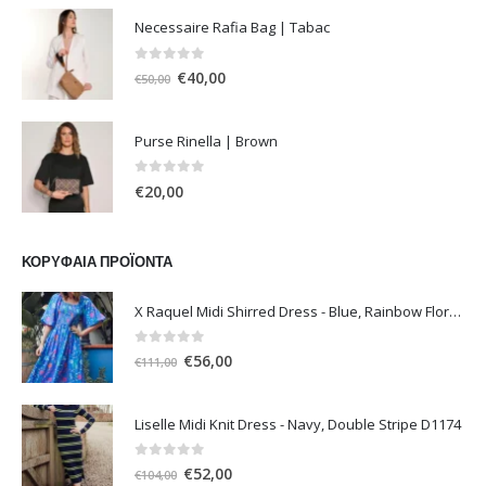
Necessaire Rafia Bag | Tabac
0
out of 5
Original
Η
€
40,00
€
50,00
price
τρέχουσα
was:
τιμή
Purse Rinella | Brown
€50,00.
είναι:
€40,00.
0
out of 5
€
20,00
ΚΟΡΥΦΑΊΑ ΠΡΟΪΌΝΤΑ
X Raquel Midi Shirred Dress - Blue, Rainbow Floral Vine
0
out of 5
Original
Η
€
56,00
€
111,00
price
τρέχουσα
was:
τιμή
Liselle Midi Knit Dress - Navy, Double Stripe D1174
€111,00.
είναι:
€56,00.
0
out of 5
Original
Η
€
52,00
€
104,00