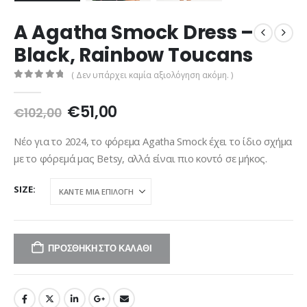
A Agatha Smock Dress –
Black, Rainbow Toucans
( Δεν υπάρχει καμία αξιολόγηση ακόμη. )
0
out of 5
Original
Η
€
51,00
€
102,00
price
τρέχουσα
was:
τιμή
Νέο για το 2024, το φόρεμα Agatha Smock έχει το ίδιο σχήμα
€102,00.
είναι:
με το φόρεμά μας Betsy, αλλά είναι πιο κοντό σε μήκος.
€51,00.
SIZE
ΠΡΟΣΘΉΚΗ ΣΤΟ ΚΑΛΆΘΙ