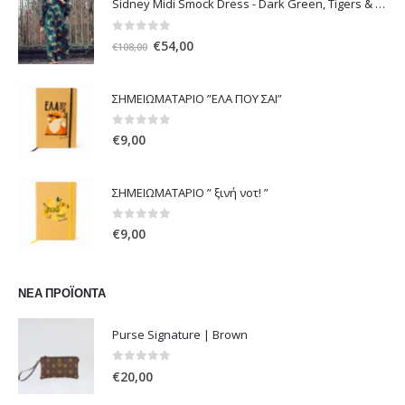
Sidney Midi Smock Dress - Dark Green, Tigers & Palms D1169
0
out of 5
Original
Η
€
54,00
€
108,00
price
τρέχουσα
was:
τιμή
ΣΗΜΕΙΩΜΑΤΑΡΙΟ ”ΕΛΑ ΠΟΥ ΣΑΙ”
€108,00.
είναι:
€54,00.
0
out of 5
€
9,00
ΣΗΜΕΙΩΜΑΤΑΡΙΟ ” ξινή νοτ! ”
0
out of 5
€
9,00
ΝΈΑ ΠΡΟΪΌΝΤΑ
Purse Signature | Brown
0
out of 5
€
20,00