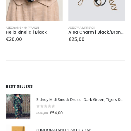
ΑΞΕΣΟΥΆΡ
,
ΘΉΚΗ ΓΥΑΛΙΏΝ
ΑΞΕΣΟΥΆΡ
,
ΜΠΡΕΛΟΚ
Helia Rinella | Black
Alea Charm | Black/Bronze
€
20,00
€
25,00
BEST SELLERS
Sidney Midi Smock Dress - Dark Green, Tigers & Palms D1169
0
out of 5
Original
Η
€
54,00
€
108,00
price
τρέχουσα
was:
τιμή
ΣΗΜΕΙΩΜΑΤΑΡΙΟ ”ΕΛΑ ΠΟΥ ΣΑΙ”