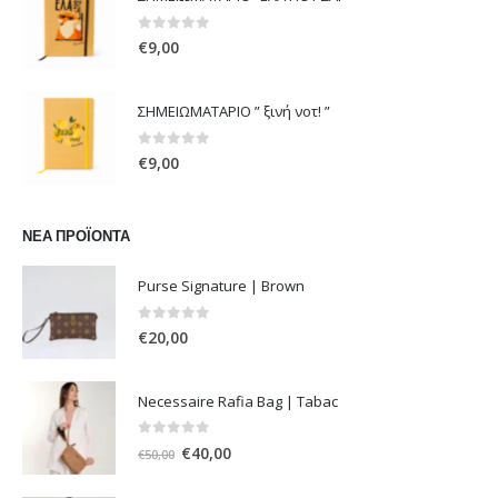
€108,00.
είναι:
€54,00.
0
out of 5
€
9,00
ΣΗΜΕΙΩΜΑΤΑΡΙΟ ” ξινή νοτ! ”
0
out of 5
€
9,00
ΝΈΑ ΠΡΟΪΌΝΤΑ
Purse Signature | Brown
0
out of 5
€
20,00
Necessaire Rafia Bag | Tabac
0
out of 5
Original
Η
€
40,00
€
50,00
price
τρέχουσα