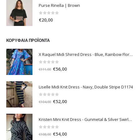
was:
τιμή
Purse Rinella | Brown
€50,00.
είναι:
€40,00.
0
out of 5
€
20,00
ΚΟΡΥΦΑΊΑ ΠΡΟΪΌΝΤΑ
X Raquel Midi Shirred Dress - Blue, Rainbow Floral Vine
0
out of 5
Original
Η
€
56,00
€
111,00
price
τρέχουσα
was:
τιμή
Liselle Midi Knit Dress - Navy, Double Stripe D1174
€111,00.
είναι:
€56,00.
0
out of 5
Original
Η
€
52,00
€
104,00
price
τρέχουσα
was:
τιμή
Kristen Mini Knit Dress - Gunmetal & Silver Swirls D1196
€104,00.
είναι:
€52,00.
0
out of 5
Original
Η
€
54,00
€
108,00