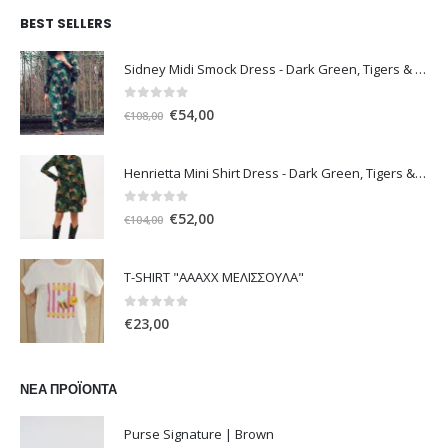
BEST SELLERS
Sidney Midi Smock Dress - Dark Green, Tigers & Palms D1169
0
out of 5
Original
Η
€
54,00
€
108,00
price
τρέχουσα
was:
τιμή
Henrietta Mini Shirt Dress - Dark Green, Tigers & Palms D1170
€108,00.
είναι:
€54,00.
0
out of 5
Original
Η
€
52,00
€
104,00
price
τρέχουσα
was:
τιμή
T-SHIRT "ΑΑΑΧΧ ΜΕΛΙΣΣΟΥΛΑ"
€104,00.
είναι:
€52,00.
0
out of 5
€
23,00
ΝΈΑ ΠΡΟΪΌΝΤΑ
Purse Signature | Brown