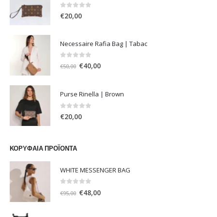
0
out of 5
€
20,00
Necessaire Rafia Bag | Tabac
0
out of 5
Original
Η
€
40,00
€
50,00
price
τρέχουσα
was:
τιμή
Purse Rinella | Brown
€50,00.
είναι:
€40,00.
0
out of 5
€
20,00
ΚΟΡΥΦΑΊΑ ΠΡΟΪΌΝΤΑ
WHITE MESSENGER BAG
0
out of 5
Original
Η
€
48,00
€
95,00
price
τρέχουσα
was:
τιμή