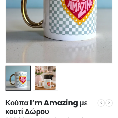
Κούπα I’m Amazing με
κουτί Δώρου