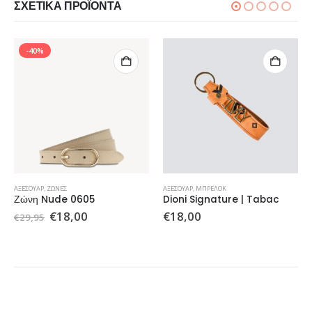
ΣΧΕΤΙΚΆ ΠΡΟΪΌΝΤΑ
-40%
ΑΞΕΣΟΥΆΡ
,
ΖΏΝΕΣ
ΑΞΕΣΟΥΆΡ
,
ΜΠΡΕΛΟΚ
Ζώνη Nude 0605
Dioni Signature | Tabac
Original
Η
€
18,00
€
18,00
€
29,95
price
τρέχουσα
was:
τιμή
€29,95.
είναι:
€18,00.