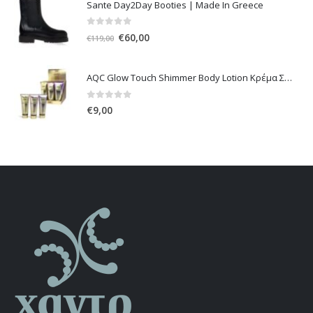
Sante Day2Day Booties | Made In Greece
€95,00.
είναι:
€48,00.
0
out of 5
Original
Η
€
60,00
€
119,00
price
τρέχουσα
was:
τιμή
AQC Glow Touch Shimmer Body Lotion Κρέμα Σώματος με Shimmer 236ml
€119,00.
είναι:
€60,00.
0
out of 5
€
9,00