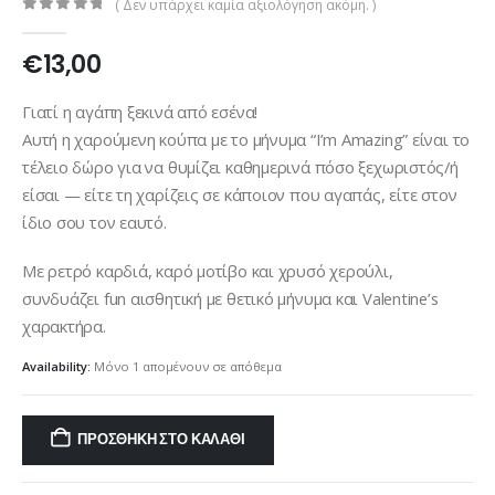
( Δεν υπάρχει καμία αξιολόγηση ακόμη. )
0
out of 5
€
13,00
Γιατί η αγάπη ξεκινά από εσένα!
Αυτή η χαρούμενη κούπα με το μήνυμα “I’m Amazing” είναι το
τέλειο δώρο για να θυμίζει καθημερινά πόσο ξεχωριστός/ή
είσαι — είτε τη χαρίζεις σε κάποιον που αγαπάς, είτε στον
ίδιο σου τον εαυτό.
Με ρετρό καρδιά, καρό μοτίβο και χρυσό χερούλι,
συνδυάζει fun αισθητική με θετικό μήνυμα και Valentine’s
χαρακτήρα.
Availability:
Μόνο 1 απομένουν σε απόθεμα
ΠΡΟΣΘΉΚΗ ΣΤΟ ΚΑΛΆΘΙ