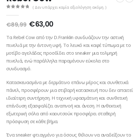
( Δεν υπάρχει καμία αξιολόγηση ακόμη. )
0
out of 5
Original
Η
€
63,00
€
89,99
price
τρέχουσα
was:
τιμή
Τα Rebel Cow από την D.Franklin συνδυάζουν την αστική
€89,99.
είναι:
πινελιά με την έντονη υφή. Το λευκό και καφέ τύπωμα με το
€63,00.
μοτίβο αγελάδας προσδίδει στο sneaker μια τολμηρή
πινελιά, ενώ παράλληλα παραμένουν εύκολα στο
συνδυασμό.
Κατασκευασμένα με δερμάτινο επάνω μέρος και συνθετικά
πάνελ, προσφέρουν μια στιβαρή κατασκευή που δεν απαιτεί
ιδιαίτερη συντήρηση. Η τεχνική υφασμάτινη και συνθετική
επένδυση εξασφαλίζει αναπνοή και άνεση. Η ανθεκτική
εξωτερική σόλα από καουτσούκ προσφέρει σταθερή
πρόσφυση σε κάθε βήμα.
Ένα sneaker φτιαγμένο για όσους θέλουν να αναδείξουν το