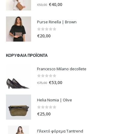
0
out of 5
Original
Η
€
40,00
€
50,00
price
τρέχουσα
was:
τιμή
Purse Rinella | Brown
€50,00.
είναι:
€40,00.
0
out of 5
€
20,00
ΚΟΡΥΦΑΊΑ ΠΡΟΪΌΝΤΑ
Francesco Milano decollete
0
out of 5
Original
Η
€
53,00
€
75,00
price
τρέχουσα
was:
τιμή
Helia Nomia | Olive
€75,00.
είναι:
€53,00.
0
out of 5
€
25,00
Πλεκτό φόρεμα Tantrend