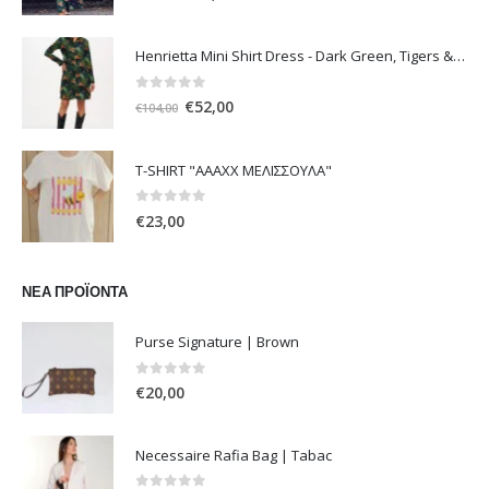
price
τρέχουσα
was:
τιμή
Henrietta Mini Shirt Dress - Dark Green, Tigers & Palms D1170
€108,00.
είναι:
€54,00.
0
out of 5
Original
Η
€
52,00
€
104,00
price
τρέχουσα
was:
τιμή
T-SHIRT "ΑΑΑΧΧ ΜΕΛΙΣΣΟΥΛΑ"
€104,00.
είναι:
€52,00.
0
out of 5
€
23,00
ΝΈΑ ΠΡΟΪΌΝΤΑ
Purse Signature | Brown
0
out of 5
€
20,00
Necessaire Rafia Bag | Tabac