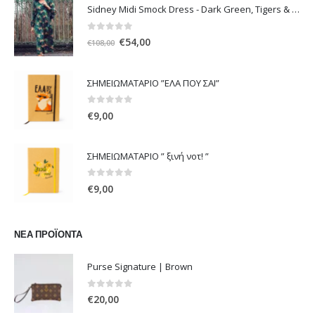
Sidney Midi Smock Dress - Dark Green, Tigers & Palms D1169
0
out of 5
Original
Η
€
54,00
€
108,00
price
τρέχουσα
was:
τιμή
ΣΗΜΕΙΩΜΑΤΑΡΙΟ ”ΕΛΑ ΠΟΥ ΣΑΙ”
€108,00.
είναι:
€54,00.
0
out of 5
€
9,00
ΣΗΜΕΙΩΜΑΤΑΡΙΟ ” ξινή νοτ! ”
0
out of 5
€
9,00
ΝΈΑ ΠΡΟΪΌΝΤΑ
Purse Signature | Brown
0
out of 5
€
20,00