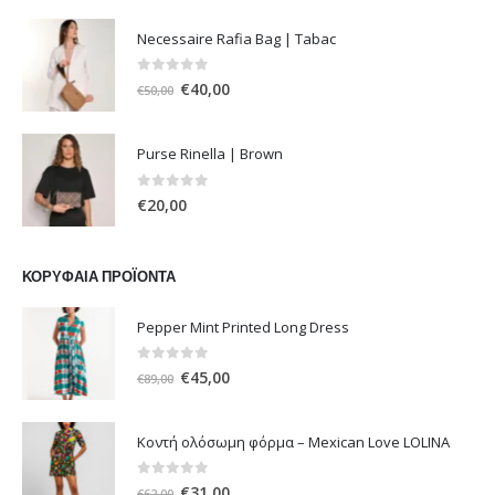
Necessaire Rafia Bag | Tabac
0
out of 5
Original
Η
€
40,00
€
50,00
price
τρέχουσα
was:
τιμή
Purse Rinella | Brown
€50,00.
είναι:
€40,00.
0
out of 5
€
20,00
ΚΟΡΥΦΑΊΑ ΠΡΟΪΌΝΤΑ
Pepper Mint Printed Long Dress
0
out of 5
Original
Η
€
45,00
€
89,00
price
τρέχουσα
was:
τιμή
Κοντή ολόσωμη φόρμα – Mexican Love LOLINA
€89,00.
είναι:
€45,00.
0
out of 5
Original
Η
€
31,00
€
62,00