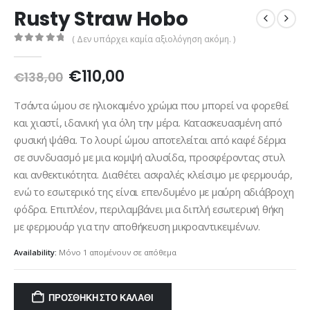
Rusty Straw Hobo
( Δεν υπάρχει καμία αξιολόγηση ακόμη. )
0
out of 5
Original
Η
€
110,00
€
138,00
price
τρέχουσα
was:
τιμή
Τσάντα ώμου σε ηλιοκαμένο χρώμα που μπορεί να φορεθεί
€138,00.
είναι:
και χιαστί, ιδανική για όλη την μέρα. Κατασκευασμένη από
€110,00.
φυσική ψάθα. Το λουρί ώμου αποτελείται από καφέ δέρμα
σε συνδυασμό με μια κομψή αλυσίδα, προσφέροντας στυλ
και ανθεκτικότητα. Διαθέτει ασφαλές κλείσιμο με φερμουάρ,
ενώ το εσωτερικό της είναι επενδυμένο με μαύρη αδιάβροχη
φόδρα. Επιπλέον, περιλαμβάνει μια διπλή εσωτερική θήκη
με φερμουάρ για την αποθήκευση μικροαντικειμένων.
Availability:
Μόνο 1 απομένουν σε απόθεμα
ΠΡΟΣΘΉΚΗ ΣΤΟ ΚΑΛΆΘΙ