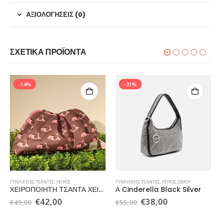
ΑΞΙΟΛΟΓΉΣΕΙΣ (0)
ΣΧΕΤΙΚΆ ΠΡΟΪΌΝΤΑ
-14%
-31%
ΓΥΝΑΙΚΕΊΕΣ ΤΣΆΝΤΕΣ
,
ΧΕΙΡΌΣ
ΓΥΝΑΙΚΕΊΕΣ ΤΣΆΝΤΕΣ
,
ΧΕΙΡΌΣ
,
ΏΜΟΥ
ΧΕΙΡΟΠΟΙΗΤΗ ΤΣΑΝΤΑ ΧΕΙΡΟΣ
Α Cinderella Black Silver
Original
Η
Original
Η
€
42,00
€
38,00
€
49,00
€
55,00
price
τρέχουσα
price
τρέχουσα
was:
τιμή
was:
τιμή