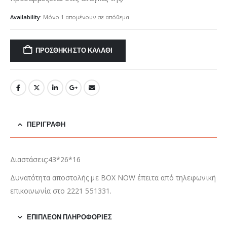
€91,00.
Availability:
Μόνο 1 απομένουν σε απόθεμα
ΠΡΟΣΘΉΚΗ ΣΤΟ ΚΑΛΆΘΙ
ΠΕΡΙΓΡΑΦΉ
Διαστάσεις:43*26*16
Δυνατότητα αποστολής με BOX NOW έπειτα από τηλεφωνική
επικοινωνία στο 2221 551331.
ΕΠΙΠΛΈΟΝ ΠΛΗΡΟΦΟΡΊΕΣ