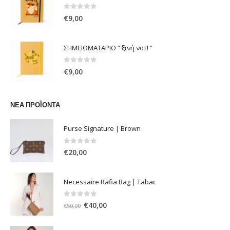
€54,00.
0
out of 5
€
9,00
ΣΗΜΕΙΩΜΑΤΑΡΙΟ ” ξινή νοτ! ”
0
out of 5
€
9,00
ΝΈΑ ΠΡΟΪΌΝΤΑ
Purse Signature | Brown
0
out of 5
€
20,00
Necessaire Rafia Bag | Tabac
0
out of 5
Original
Η
€
40,00
€
50,00
price
τρέχουσα
was:
τιμή