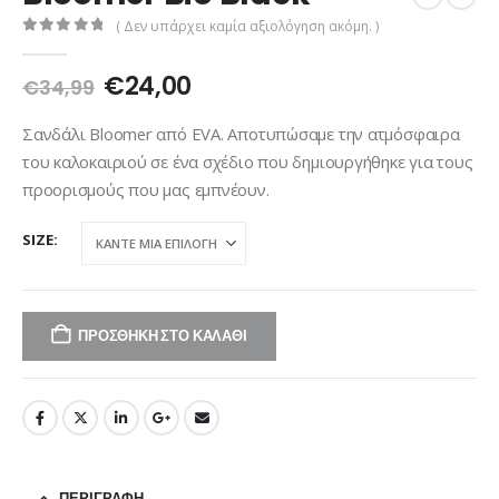
( Δεν υπάρχει καμία αξιολόγηση ακόμη. )
0
out of 5
Original
Η
€
24,00
€
34,99
price
τρέχουσα
was:
τιμή
Σανδάλι Bloomer από EVA. Αποτυπώσαμε την ατμόσφαιρα
€34,99.
είναι:
του καλοκαιριού σε ένα σχέδιο που δημιουργήθηκε για τους
€24,00.
προορισμούς που μας εμπνέουν.
SIZE
ΠΡΟΣΘΉΚΗ ΣΤΟ ΚΑΛΆΘΙ
ΠΕΡΙΓΡΑΦΉ