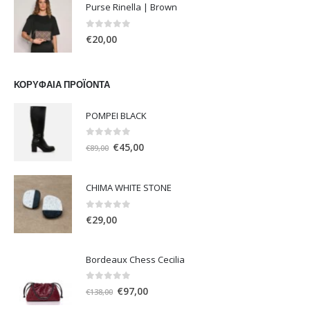
Purse Rinella | Brown
€50,00.
είναι:
€40,00.
0
out of 5
€
20,00
ΚΟΡΥΦΑΊΑ ΠΡΟΪΌΝΤΑ
POMPEI BLACK
0
out of 5
Original
Η
€
45,00
€
89,00
price
τρέχουσα
was:
τιμή
CHIMA WHITE STONE
€89,00.
είναι:
€45,00.
0
out of 5
€
29,00
Bordeaux Chess Cecilia
0
out of 5
Original
Η
€
97,00
€
138,00
price
τρέχουσα