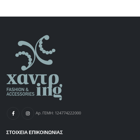
was:
τιμή
€138,00.
είναι:
€97,00.
Αρ. ΓΕΜΗ: 124774222000
ΣΤΟΙΧΕΙΑ ΕΠΙΚΟΙΝΩΝΙΑΣ