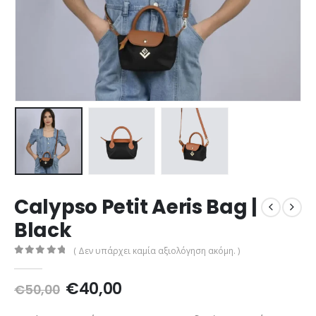
Calypso Petit Aeris Bag |
Black
( Δεν υπάρχει καμία αξιολόγηση ακόμη. )
0
out of 5
Original
Η
€
40,00
€
50,00
price
τρέχουσα