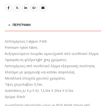
ΠΕΡΙΓΡΑΦΉ
Λεπτομέρειες Calypso Petit:
Premium nylon fabric.
Αυξομειούμενο λουράκι ώμου/χιαστί από συνθετικό δέρμα.
Υφασμάτινη φόδρα light grey χρώματος.
Λεπτομέρειες από συνθετικό δέρμα εξαιρετικής ποιότητας
Κλείσιμο με φερμουάρ και καπάκι ασφαλείας.
Μεταλλικά στοιχεία χρυσού χρώματος.
Ύψος χειρολαβών 9,5εκ.
Διαστάσεις (υ Χ μ Χ π): 12,5εκ Χ 20εκ Χ 6,5εκ
Χρώμα: Black
Δυνατότητα αποστολής μόνο με BOX NOW έπειτα από