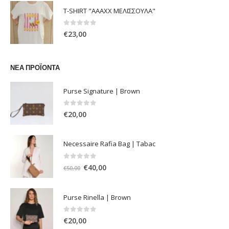
was:
τιμή
T-SHIRT "ΑΑΑΧΧ ΜΕΛΙΣΣΟΥΛΑ"
€68,00.
είναι:
€34,00.
0
out of 5
€
23,00
ΝΈΑ ΠΡΟΪΌΝΤΑ
Purse Signature | Brown
0
out of 5
€
20,00
Necessaire Rafia Bag | Tabac
0
out of 5
Original
Η
€
40,00
€
50,00
price
τρέχουσα
was:
τιμή
Purse Rinella | Brown
€50,00.
είναι:
€40,00.
0
out of 5
€
20,00