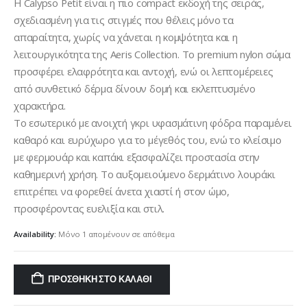
was:
τιμή
Η Calypso Petit είναι η πιο compact εκδοχή της σειράς,
€50,00.
είναι:
σχεδιασμένη για τις στιγμές που θέλεις μόνο τα
€40,00.
απαραίτητα, χωρίς να χάνεται η κομψότητα και η
λειτουργικότητα της Aeris Collection. Το premium nylon σώμα
προσφέρει ελαφρότητα και αντοχή, ενώ οι λεπτομέρειες
από συνθετικό δέρμα δίνουν δομή και εκλεπτυσμένο
χαρακτήρα.
Το εσωτερικό με ανοιχτή γκρι υφασμάτινη φόδρα παραμένει
καθαρό και ευρύχωρο για το μέγεθός του, ενώ το κλείσιμο
με φερμουάρ και καπάκι εξασφαλίζει προστασία στην
καθημερινή χρήση. Το αυξομειούμενο δερμάτινο λουράκι
επιτρέπει να φορεθεί άνετα χιαστί ή στον ώμο,
προσφέροντας ευελιξία και στιλ.
Availability:
Μόνο 1 απομένουν σε απόθεμα
ΠΡΟΣΘΉΚΗ ΣΤΟ ΚΑΛΆΘΙ