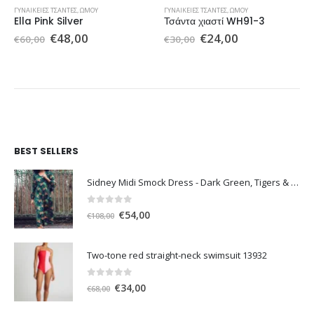
ΓΥΝΑΙΚΕΊΕΣ ΤΣΆΝΤΕΣ
,
ΏΜΟΥ
ΓΥΝΑΙΚΕΊΕΣ ΤΣΆΝΤΕΣ
,
ΏΜΟΥ
Ella Pink Silver
Τσάντα χιαστί WH91-3
Original
Η
Original
Η
€
48,00
€
24,00
€
60,00
€
30,00
price
τρέχουσα
price
τρέχουσα
was:
τιμή
was:
τιμή
€60,00.
είναι:
€30,00.
είναι:
€48,00.
€24,00.
BEST SELLERS
Sidney Midi Smock Dress - Dark Green, Tigers & Palms D1169
0
out of 5
Original
Η
€
54,00
€
108,00
price
τρέχουσα
was:
τιμή
Two-tone red straight-neck swimsuit 13932
€108,00.
είναι:
€54,00.
0
out of 5
Original
Η
€
34,00
€
68,00
price
τρέχουσα