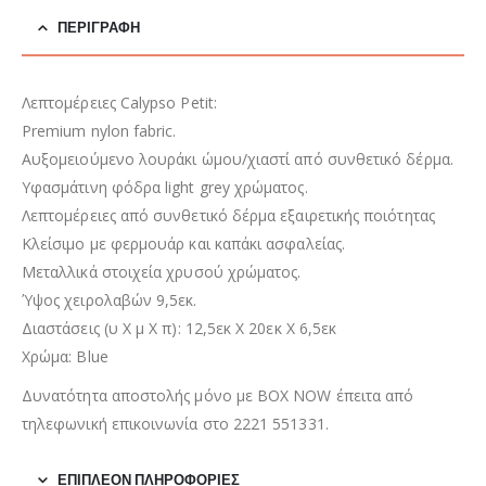
ΠΕΡΙΓΡΑΦΉ
Λεπτομέρειες Calypso Petit:
Premium nylon fabric.
Αυξομειούμενο λουράκι ώμου/χιαστί από συνθετικό δέρμα.
Υφασμάτινη φόδρα light grey χρώματος.
Λεπτομέρειες από συνθετικό δέρμα εξαιρετικής ποιότητας
Κλείσιμο με φερμουάρ και καπάκι ασφαλείας.
Μεταλλικά στοιχεία χρυσού χρώματος.
Ύψος χειρολαβών 9,5εκ.
Διαστάσεις (υ Χ μ Χ π): 12,5εκ Χ 20εκ Χ 6,5εκ
Χρώμα: Blue
Δυνατότητα αποστολής μόνο με BOX NOW έπειτα από
τηλεφωνική επικοινωνία στο 2221 551331.
ΕΠΙΠΛΈΟΝ ΠΛΗΡΟΦΟΡΊΕΣ