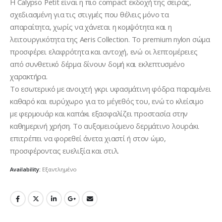
was:
τιμή
Η Calypso Petit είναι η πιο compact εκδοχή της σειράς,
€50,00.
είναι:
σχεδιασμένη για τις στιγμές που θέλεις μόνο τα
€40,00.
απαραίτητα, χωρίς να χάνεται η κομψότητα και η
λειτουργικότητα της Aeris Collection. Το premium nylon σώμα
προσφέρει ελαφρότητα και αντοχή, ενώ οι λεπτομέρειες
από συνθετικό δέρμα δίνουν δομή και εκλεπτυσμένο
χαρακτήρα.
Το εσωτερικό με ανοιχτή γκρι υφασμάτινη φόδρα παραμένει
καθαρό και ευρύχωρο για το μέγεθός του, ενώ το κλείσιμο
με φερμουάρ και καπάκι εξασφαλίζει προστασία στην
καθημερινή χρήση. Το αυξομειούμενο δερμάτινο λουράκι
επιτρέπει να φορεθεί άνετα χιαστί ή στον ώμο,
προσφέροντας ευελιξία και στιλ.
Availability:
Εξαντλημένο