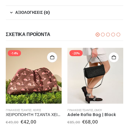
ΑΞΙΟΛΟΓΉΣΕΙΣ (0)
ΣΧΕΤΙΚΆ ΠΡΟΪΌΝΤΑ
-14%
-20%
ΓΥΝΑΙΚΕΊΕΣ ΤΣΆΝΤΕΣ
,
ΧΕΙΡΌΣ
ΓΥΝΑΙΚΕΊΕΣ ΤΣΆΝΤΕΣ
,
ΏΜΟΥ
ΧΕΙΡΟΠΟΙΗΤΗ ΤΣΑΝΤΑ ΧΕΙΡΟΣ
Adele Rafia Bag | Black
Original
Η
Original
Η
€
42,00
€
68,00
€
49,00
€
85,00
σα
price
τρέχουσα
price
τρέχουσα