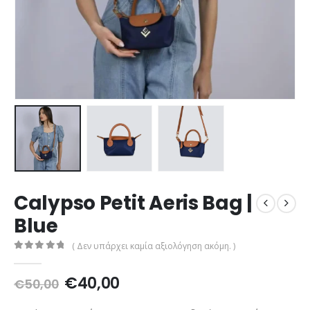
Calypso Petit Aeris Bag |
Blue
( Δεν υπάρχει καμία αξιολόγηση ακόμη. )
0
out of 5
Original
Η
€
40,00
€
50,00
price
τρέχουσα