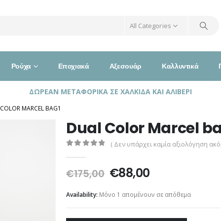
All Categories
Ρούχα
Εποχιακά
Αξεσουάρ
Καλλυντικά
ΔΩΡΕΑΝ ΜΕΤΑΦΟΡΙΚΑ ΣΕ ΧΑΛΚΙΔΑ ΚΑΙ ΑΛΙΒΕΡΙ
 COLOR MARCEL BAG1
Dual Color Marcel b
( Δεν υπάρχει καμία αξιολόγηση ακόμ
0
out of 5
Original
Η
€
88,00
€
175,00
price
τρέχουσα
was:
τιμή
Availability:
Μόνο 1 απομένουν σε απόθεμα
€175,00.
είναι:
€88,00.