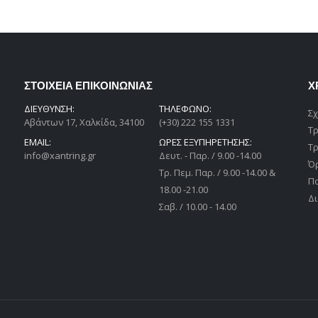
ΣΤΟΙΧΕΙΑ ΕΠΙΚΟΙΝΩΝΙΑΣ
Χ
ΔΙΕΎΘΥΝΣΗ:
ΤΗΛΕΦΩΝΟ:
Σχ
Αβάντων 17, Χαλκίδα, 34100
(+30) 222 155 1331
Τ
EMAIL:
ΩΡΕΣ ΕΞΥΠΗΡΕΤΗΣΗΣ:
Τ
info@xantring.gr
Δευτ. - Παρ. / 9.00 -14.00
Ό
Tρ. Πεμ. Παρ. / 9.00 -14.00 &
Π
18.00 -21.00
Δι
Σαβ. / 10.00 - 14.00