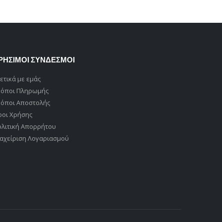
was:
τιμή
€89,00.
είναι:
€45,00.
ΡΗΣΙΜΟΙ ΣΥΝΔΕΣΜΟΙ
ετικά με εμάς
ρόποι Πληρωμής
ρόποι Αποστολής
ροι Χρήσης
ολιτική Απορρήτου
αχείριση Λογαριασμού