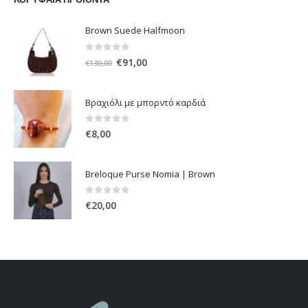
Brown Suede Halfmoon
0
out of 5
Original
Η
€
91,00
€
130,00
price
τρέχουσα
was:
τιμή
Βραχιόλι με μπορντό καρδιά
€130,00.
είναι:
€91,00.
0
out of 5
€
8,00
Breloque Purse Nomia | Brown
0
out of 5
€
20,00