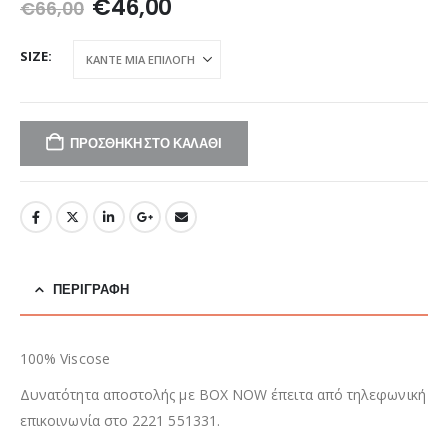
Original
Η
€
46,00
€
66,00
price
τρέχουσα
was:
τιμή
SIZE
€66,00.
είναι:
€46,00.
ΠΡΟΣΘΉΚΗ ΣΤΟ ΚΑΛΆΘΙ
ΠΕΡΙΓΡΑΦΉ
100% Viscose
Δυνατότητα αποστολής με BOX NOW έπειτα από τηλεφωνική
επικοινωνία στο 2221 551331.