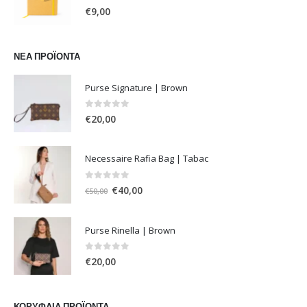
0
out of 5
€
9,00
ΝΈΑ ΠΡΟΪΌΝΤΑ
Purse Signature | Brown
0
out of 5
€
20,00
Necessaire Rafia Bag | Tabac
0
out of 5
Original
Η
€
40,00
€
50,00
price
τρέχουσα
was:
τιμή
Purse Rinella | Brown
€50,00.
είναι:
€40,00.
0
out of 5
€
20,00
ΚΟΡΥΦΑΊΑ ΠΡΟΪΌΝΤΑ