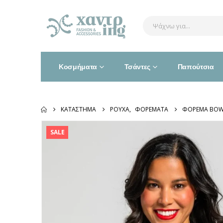
Κοσμήματα
Τσάντες
Παπούτσια
ΚΑΤΆΣΤΗΜΑ
ΡΟΎΧΑ
,
ΦΟΡΈΜΑΤΑ
ΦΌΡΕΜΑ BOWIE
SALE