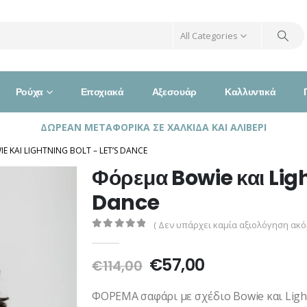
All Categories
Ρούχα
Εποχιακά
Αξεσουάρ
Καλλυντικά
ΔΩΡΕΑΝ ΜΕΤΑΦΟΡΙΚΑ ΣΕ ΧΑΛΚΙΔΑ ΚΑΙ ΑΛΙΒΕΡΙ
 ΚΑΙ LIGHTNING BOLT – LET’S DANCE
Φόρεμα Bowie και Ligh
Dance
( Δεν υπάρχει καμία αξιολόγηση ακόμ
0
out of 5
Original
Η
€
57,00
€
114,00
price
τρέχουσα
was:
τιμή
ΦΟΡΕΜΑ σαφάρι με σχέδιο Bowie και Light