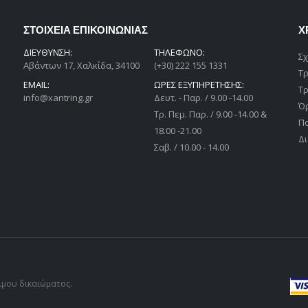
ΣΤΟΙΧΕΙΑ ΕΠΙΚΟΙΝΩΝΙΑΣ
Χ
ΔΙΕΎΘΥΝΣΗ:
ΤΗΛΕΦΩΝΟ:
Σχ
Αβάντων 17, Χαλκίδα, 34100
(+30) 222 155 1331
Τ
EMAIL:
ΩΡΕΣ ΕΞΥΠΗΡΕΤΗΣΗΣ:
Τ
info@xantring.gr
Δευτ. - Παρ. / 9.00 -14.00
Ό
Tρ. Πεμ. Παρ. / 9.00 -14.00 &
Π
18.00 -21.00
Δι
Σαβ. / 10.00 - 14.00
μιμου δικαιώματος.