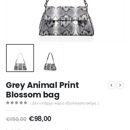
Grey Animal Print
Blossom bag
( Δεν υπάρχει καμία αξιολόγηση ακόμη. )
0
out of 5
Original
Η
€
98,00
€
150,00
price
τρέχουσα