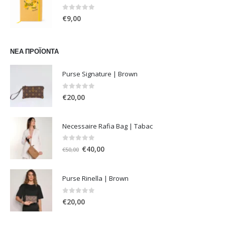
0
out of 5
€
9,00
ΝΈΑ ΠΡΟΪΌΝΤΑ
Purse Signature | Brown
0
out of 5
€
20,00
Necessaire Rafia Bag | Tabac
0
out of 5
Original
Η
€
40,00
€
50,00
price
τρέχουσα
was:
τιμή
Purse Rinella | Brown
€50,00.
είναι:
€40,00.
0
out of 5
€
20,00