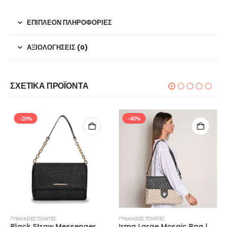
ΕΠΙΠΛΈΟΝ ΠΛΗΡΟΦΟΡΊΕΣ
ΑΞΙΟΛΟΓΉΣΕΙΣ (0)
ΣΧΕΤΙΚΆ ΠΡΟΪΌΝΤΑ
-20%
-40%
ΓΥΝΑΙΚΕΊΕΣ ΤΣΆΝΤΕΣ
ΓΥΝΑΙΚΕΊΕΣ ΤΣΆΝΤΕΣ
Black Straw Messenger
Irma Large Mosaic Bag | Beige/Black