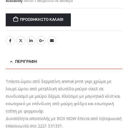
was:
τιμή
Availability:
Μόνο 1 απομένουν σε απόθεμα
€150,00.
είναι:
€98,00.
ΠΡΟΣΘΉΚΗ ΣΤΟ ΚΑΛΆΘΙ
ΠΕΡΙΓΡΑΦΉ
Τσάντα ώμου από δερματίνη animal print γκρι χρώμα με
λουρί ώμου από μεταλλική αλυσίδα μαύρο νίκελ σε
συνδυασμό με μαύρο δέρμα. Κλείσιμο με μαγνητικό κλιπ και
εσωτερικό με επένδυση από μαύρη φόδρα και εσωτερική
τσέπη με φερμουάρ.
Δυνατότητα αποστολής με BOX NOW έπειτα από τηλεφωνική
επικοινωνία στο 2221 551331.