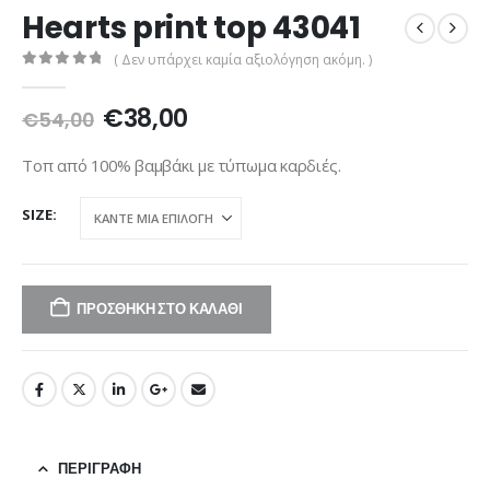
Hearts print top 43041
( Δεν υπάρχει καμία αξιολόγηση ακόμη. )
0
out of 5
Original
Η
€
38,00
€
54,00
price
τρέχουσα
was:
τιμή
Τοπ από 100% βαμβάκι με τύπωμα καρδιές.
€54,00.
είναι:
€38,00.
SIZE
ΠΡΟΣΘΉΚΗ ΣΤΟ ΚΑΛΆΘΙ
ΠΕΡΙΓΡΑΦΉ