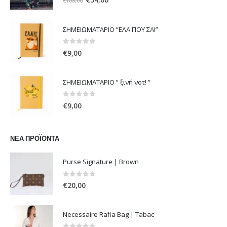
€
108,00
price
τρέχουσα
was:
τιμή
ΣΗΜΕΙΩΜΑΤΑΡΙΟ ”ΕΛΑ ΠΟΥ ΣΑΙ”
€108,00.
είναι:
€54,00.
0
out of 5
€
9,00
ΣΗΜΕΙΩΜΑΤΑΡΙΟ ” ξινή νοτ! ”
0
out of 5
€
9,00
ΝΈΑ ΠΡΟΪΌΝΤΑ
Purse Signature | Brown
0
out of 5
€
20,00
Necessaire Rafia Bag | Tabac