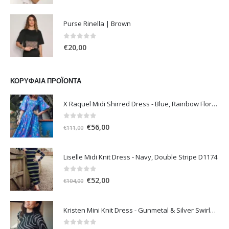
price
τρέχουσα
was:
τιμή
Purse Rinella | Brown
€50,00.
είναι:
€40,00.
0
out of 5
€
20,00
ΚΟΡΥΦΑΊΑ ΠΡΟΪΌΝΤΑ
X Raquel Midi Shirred Dress - Blue, Rainbow Floral Vine
0
out of 5
Original
Η
€
56,00
€
111,00
price
τρέχουσα
was:
τιμή
Liselle Midi Knit Dress - Navy, Double Stripe D1174
€111,00.
είναι:
€56,00.
0
out of 5
Original
Η
€
52,00
€
104,00
price
τρέχουσα
was:
τιμή
Kristen Mini Knit Dress - Gunmetal & Silver Swirls D1196
€104,00.
είναι:
€52,00.