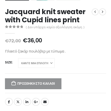
Jacquard knit sweater
with Cupid lines print
( Δεν υπάρχει καμία αξιολόγηση ακόμη. )
0
out of 5
Original
Η
€
36,00
€
72,00
price
τρέχουσα
was:
τιμή
Πλεκτό ζακάρ πουλόβερ με τύπωμα .
€72,00.
είναι:
€36,00.
SIZE
ΠΡΟΣΘΉΚΗ ΣΤΟ ΚΑΛΆΘΙ