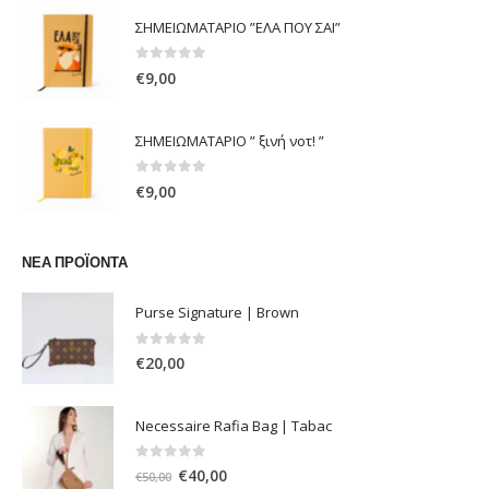
was:
τιμή
ΣΗΜΕΙΩΜΑΤΑΡΙΟ ”ΕΛΑ ΠΟΥ ΣΑΙ”
€108,00.
είναι:
€54,00.
0
out of 5
€
9,00
ΣΗΜΕΙΩΜΑΤΑΡΙΟ ” ξινή νοτ! ”
0
out of 5
€
9,00
ΝΈΑ ΠΡΟΪΌΝΤΑ
Purse Signature | Brown
0
out of 5
€
20,00
Necessaire Rafia Bag | Tabac
0
out of 5
Original
Η
€
40,00
€
50,00