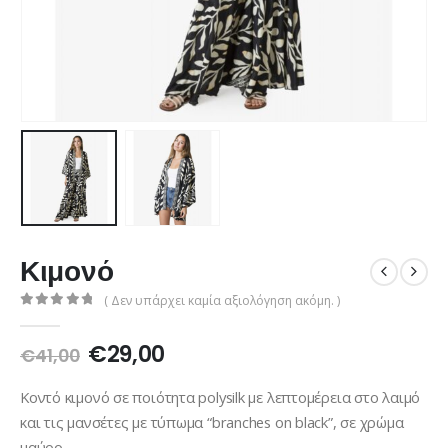
Κιμονό
( Δεν υπάρχει καμία αξιολόγηση ακόμη. )
0
out of 5
Original
Η
€
29,00
€
41,00
price
τρέχουσα
was:
τιμή
Κοντό κιμονό σε ποιότητα polysilk με λεπτομέρεια στο λαιμό
€41,00.
είναι:
και τις μανσέτες με τύπωμα “branches on black”, σε χρώμα
€29,00.
μαύρο.