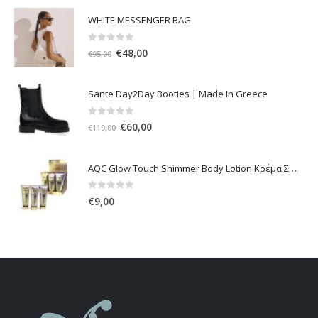
WHITE MESSENGER BAG
0
out of 5
Original
Η
€
48,00
€
95,00
price
τρέχουσα
was:
τιμή
Sante Day2Day Booties | Made In Greece
€95,00.
είναι:
€48,00.
0
out of 5
Original
Η
€
60,00
€
119,00
price
τρέχουσα
was:
τιμή
AQC Glow Touch Shimmer Body Lotion Κρέμα Σώματος με Shimmer 236ml
€119,00.
είναι:
€60,00.
0
out of 5
€
9,00