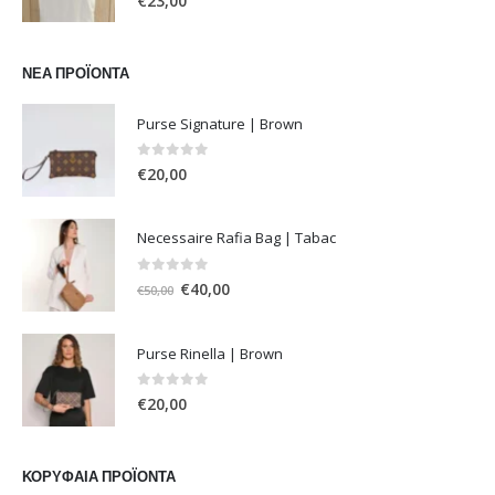
€
23,00
ΝΈΑ ΠΡΟΪΌΝΤΑ
Purse Signature | Brown
0
out of 5
€
20,00
Necessaire Rafia Bag | Tabac
0
out of 5
Original
Η
€
40,00
€
50,00
price
τρέχουσα
was:
τιμή
Purse Rinella | Brown
€50,00.
είναι:
€40,00.
0
out of 5
€
20,00
ΚΟΡΥΦΑΊΑ ΠΡΟΪΌΝΤΑ