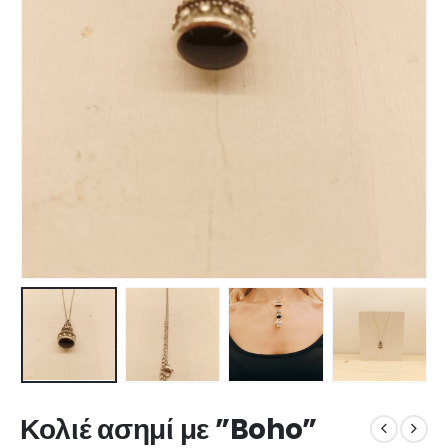
Κολιέ ασημί με ”Boho”