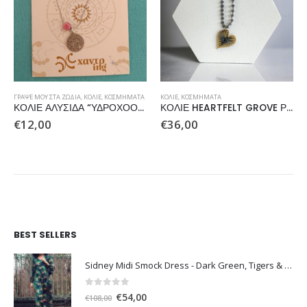
ΓΡΆΨΕ ΜΟΥ ΣΤΑ ΖΏΔΙΑ
,
ΚΟΛΙΈ
,
ΚΟΣΜΉΜΑΤΑ
ΚΟΛΙΈ
,
ΚΟΣΜΉΜΑΤΑ
ΚΟΛΙΕ ΑΛΥΣΙΔΑ “ΥΔΡΟΧΟΟΣ”
ΚΟΛΙΕ HEARTFELT GROVE ΡΟΖΑΡΙΟ ΓΚΡΙ
€
12,00
€
36,00
BEST SELLERS
Sidney Midi Smock Dress - Dark Green, Tigers & Palms D1169
0
out of 5
Original
Η
€
54,00
€
108,00