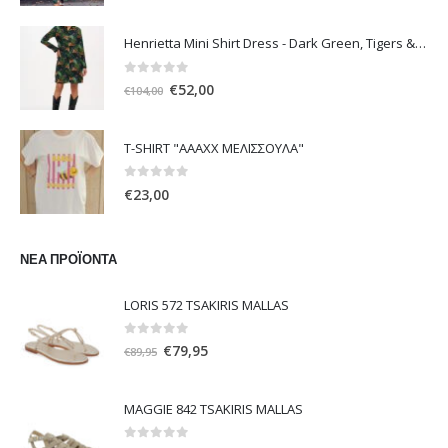
price
τρέχουσα
was:
τιμή
Henrietta Mini Shirt Dress - Dark Green, Tigers & Palms D1170
€108,00.
είναι:
€54,00.
0
out of 5
Original
Η
€
52,00
€
104,00
price
τρέχουσα
was:
τιμή
T-SHIRT "ΑΑΑΧΧ ΜΕΛΙΣΣΟΥΛΑ"
€104,00.
είναι:
€52,00.
0
out of 5
€
23,00
ΝΈΑ ΠΡΟΪΌΝΤΑ
LORIS 572 TSAKIRIS MALLAS
0
out of 5
Original
Η
€
79,95
€
89,95
price
τρέχουσα
was:
τιμή
MAGGIE 842 TSAKIRIS MALLAS
€89,95.
είναι:
€79,95.