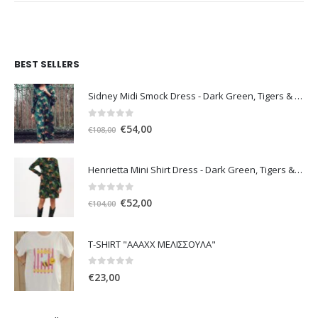
BEST SELLERS
Sidney Midi Smock Dress - Dark Green, Tigers & Palms D1169
0
out of 5
Original
Η
€
54,00
€
108,00
price
τρέχουσα
was:
τιμή
Henrietta Mini Shirt Dress - Dark Green, Tigers & Palms D1170
€108,00.
είναι:
€54,00.
0
out of 5
Original
Η
€
52,00
€
104,00
price
τρέχουσα
was:
τιμή
T-SHIRT "ΑΑΑΧΧ ΜΕΛΙΣΣΟΥΛΑ"
€104,00.
είναι:
€52,00.
0
out of 5
€
23,00