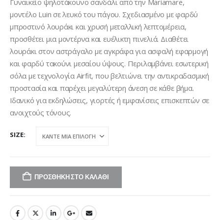
was:
τιμή
Γυναικείο ψηλοτάκουνο σανδάλι από την Mariamare,
€50,00.
είναι:
μοντέλο Luin σε λευκό του πάγου. Σχεδιασμένο με φαρδύ
€40,00.
μπροστινό λουράκι και χρυσή μεταλλική λεπτομέρεια,
προσθέτει μια μοντέρνα και ευέλικτη πινελιά. Διαθέτει
λουράκι στον αστράγαλο με αγκράφα για ασφαλή εφαρμογή
και φαρδύ τακούνι μεσαίου ύψους. Περιλαμβάνει εσωτερική
σόλα με τεχνολογία Airfit, που βελτιώνει την αντικραδασμική
προστασία και παρέχει μεγαλύτερη άνεση σε κάθε βήμα.
Ιδανικό για εκδηλώσεις, γιορτές ή εμφανίσεις επισκεπτών σε
ανοιχτούς τόνους.
SIZE
ΠΡΟΣΘΉΚΗ ΣΤΟ ΚΑΛΆΘΙ