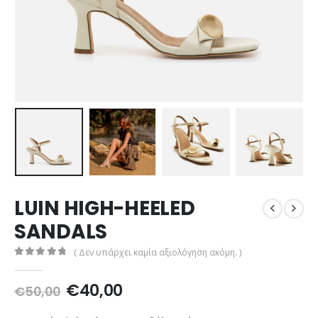
LUIN HIGH-HEELED
SANDALS
( Δεν υπάρχει καμία αξιολόγηση ακόμη. )
0
out of 5
Original
Η
€
40,00
€
50,00
price
τρέχουσα