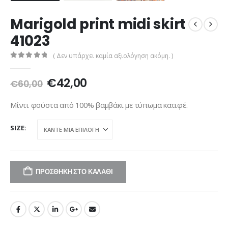
Marigold print midi skirt
41023
( Δεν υπάρχει καμία αξιολόγηση ακόμη. )
0
out of 5
Original
Η
€
42,00
€
60,00
price
τρέχουσα
was:
τιμή
Μίντι φούστα από 100% βαμβάκι με τύπωμα κατιφέ.
€60,00.
είναι:
€42,00.
SIZE
ΠΡΟΣΘΉΚΗ ΣΤΟ ΚΑΛΆΘΙ