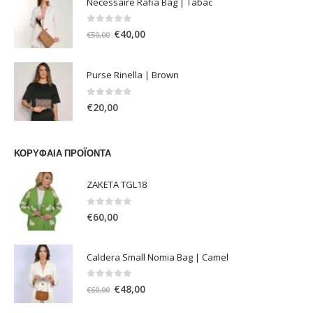
Necessaire Rafia Bag | Tabac
0
out of 5
Original
Η
€
40,00
€
50,00
price
τρέχουσα
was:
τιμή
Purse Rinella | Brown
€50,00.
είναι:
€40,00.
0
out of 5
€
20,00
ΚΟΡΥΦΑΊΑ ΠΡΟΪΌΝΤΑ
ΖΑΚΕΤΑ TGL18
0
out of 5
€
60,00
Caldera Small Nomia Bag | Camel
0
out of 5
Original
Η
€
48,00
€
60,00
price
τρέχουσα