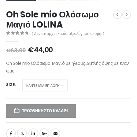
Oh Sole mio Ολόσωμο
Μαγιό LOLINA
( Δεν υπάρχει καμία αξιολόγηση ακόμη. )
0
out of 5
Original
Η
€
44,00
€
63,00
price
τρέχουσα
was:
τιμή
Oh Sole mio Ολόσωμο Μαγιό με ήλιους.Διπλής όψης με έναν
€63,00.
είναι:
ώμο.
€44,00.
SIZE
ΠΡΟΣΘΉΚΗ ΣΤΟ ΚΑΛΆΘΙ