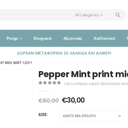
All Categories
Ρούχα
Εποχιακά
Αξεσουάρ
Καλλυντικά
ΔΩΡΕΑΝ ΜΕΤΑΦΟΡΙΚΑ ΣΕ ΧΑΛΚΙΔΑ ΚΑΙ ΑΛΙΒΕΡΙ
NT MIDI SKIRT 12011
Pepper Mint print midi
( Δεν υπάρχει καμία αξιολόγηση ακόμ
0
out of 5
Original
Η
€
30,00
€
60,00
price
τρέχουσα
was:
τιμή
SIZE
€60,00.
είναι:
€30,00.