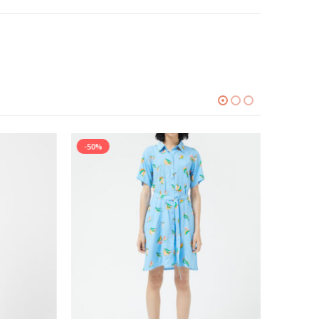
-50%
-49%