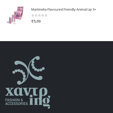
was:
τιμή
Martinelia Flavoured Friendly Animal Lip 3+
€60,00.
είναι:
€48,00.
0
out of 5
€
5,00