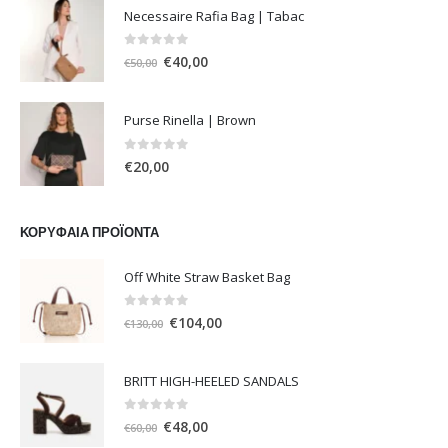
Necessaire Rafia Bag | Tabac
0
out of 5
Original
Η
€
40,00
€
50,00
price
τρέχουσα
was:
τιμή
Purse Rinella | Brown
€50,00.
είναι:
€40,00.
0
out of 5
€
20,00
ΚΟΡΥΦΑΊΑ ΠΡΟΪΌΝΤΑ
Off White Straw Basket Bag
0
out of 5
Original
Η
€
104,00
€
130,00
price
τρέχουσα
was:
τιμή
BRITT HIGH-HEELED SANDALS
€130,00.
είναι:
€104,00.
0
out of 5
Original
Η
€
48,00
€
60,00
price
τρέχουσα