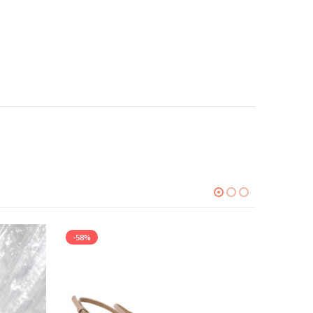
-58%
-49%