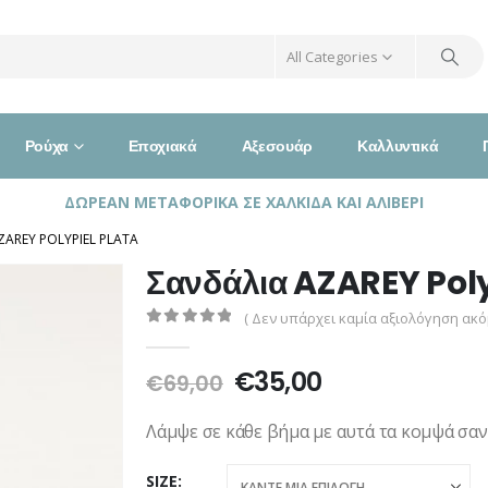
All Categories
Ρούχα
Εποχιακά
Αξεσουάρ
Καλλυντικά
ΔΩΡΕΑΝ ΜΕΤΑΦΟΡΙΚΑ ΣΕ ΧΑΛΚΙΔΑ ΚΑΙ ΑΛΙΒΕΡΙ
ZAREY POLYPIEL PLATA
Σανδάλια AZAREY Poly
( Δεν υπάρχει καμία αξιολόγηση ακόμ
0
out of 5
Original
Η
€
35,00
€
69,00
price
τρέχουσα
was:
τιμή
Λάμψε σε κάθε βήμα με αυτά τα κομψά σαν
€69,00.
είναι:
€35,00.
SIZE