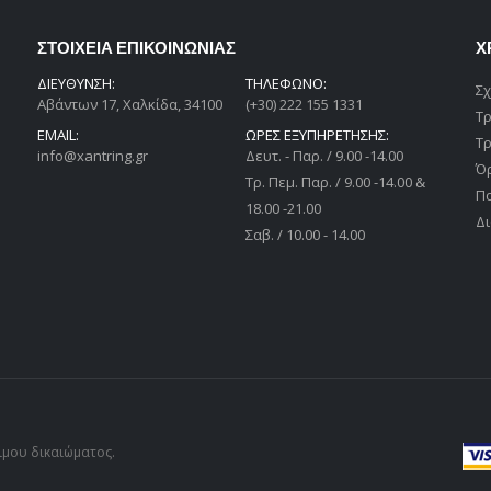
ΣΤΟΙΧΕΙΑ ΕΠΙΚΟΙΝΩΝΙΑΣ
Χ
ΔΙΕΎΘΥΝΣΗ:
ΤΗΛΕΦΩΝΟ:
Σχ
Αβάντων 17, Χαλκίδα, 34100
(+30) 222 155 1331
Τ
EMAIL:
ΩΡΕΣ ΕΞΥΠΗΡΕΤΗΣΗΣ:
Τ
info@xantring.gr
Δευτ. - Παρ. / 9.00 -14.00
Ό
Tρ. Πεμ. Παρ. / 9.00 -14.00 &
Π
18.00 -21.00
Δι
Σαβ. / 10.00 - 14.00
μιμου δικαιώματος.