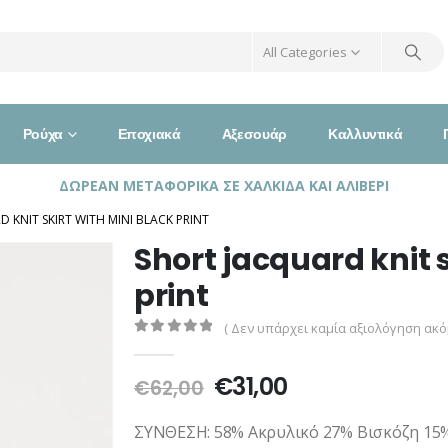
All Categories
Ρούχα
Εποχιακά
Αξεσουάρ
Καλλυντικά
ΔΩΡΕΑΝ ΜΕΤΑΦΟΡΙΚΑ ΣΕ ΧΑΛΚΙΔΑ ΚΑΙ ΑΛΙΒΕΡΙ
 KNIT SKIRT WITH MINI BLACK PRINT
Short jacquard knit s
print
( Δεν υπάρχει καμία αξιολόγηση ακόμ
0
out of 5
Original
Η
€
31,00
€
62,00
price
τρέχουσα
was:
τιμή
ΣΥΝΘΕΣΗ: 58% Ακρυλικό 27% Βισκόζη 15