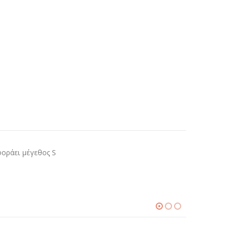
φοράει μέγεθος S