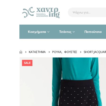
Κοσμήματα
Τσάντες
Παπούτσια
ΚΑΤΆΣΤΗΜΑ
ΡΟΎΧΑ
,
ΦΟΎΣΤΕΣ
SHORT JACQUARD
SALE