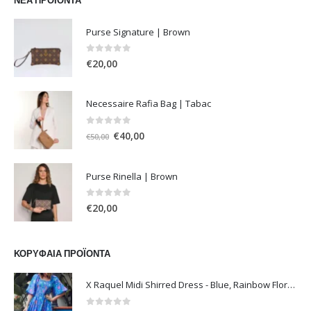
ΝΈΑ ΠΡΟΪΌΝΤΑ
Purse Signature | Brown
0
out of 5
€
20,00
Necessaire Rafia Bag | Tabac
0
out of 5
Original
Η
€
40,00
€
50,00
price
τρέχουσα
was:
τιμή
Purse Rinella | Brown
€50,00.
είναι:
€40,00.
0
out of 5
€
20,00
ΚΟΡΥΦΑΊΑ ΠΡΟΪΌΝΤΑ
X Raquel Midi Shirred Dress - Blue, Rainbow Floral Vine