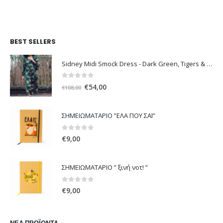
BEST SELLERS
Sidney Midi Smock Dress - Dark Green, Tigers & Palms D1169
0
out of 5
Original
Η
€
54,00
€
108,00
price
τρέχουσα
was:
τιμή
ΣΗΜΕΙΩΜΑΤΑΡΙΟ ”ΕΛΑ ΠΟΥ ΣΑΙ”
€108,00.
είναι:
€54,00.
0
out of 5
€
9,00
ΣΗΜΕΙΩΜΑΤΑΡΙΟ ” ξινή νοτ! ”
0
out of 5
€
9,00