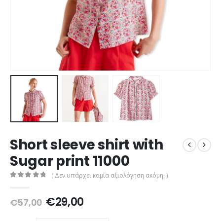
Short sleeve shirt with
Sugar print 11000
( Δεν υπάρχει καμία αξιολόγηση ακόμη. )
0
out of 5
Original
Η
€
29,00
€
57,00
price
τρέχουσα