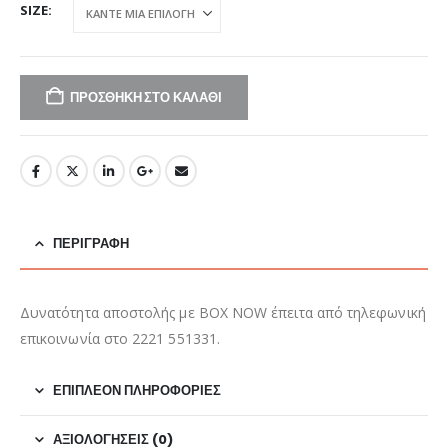
was:
τιμή
SIZE
€57,00.
είναι:
€29,00.
ΠΡΟΣΘΉΚΗ ΣΤΟ ΚΑΛΆΘΙ
ΠΕΡΙΓΡΑΦΉ
Δυνατότητα αποστολής με BOX NOW έπειτα από τηλεφωνική
επικοινωνία στο 2221 551331.
ΕΠΙΠΛΈΟΝ ΠΛΗΡΟΦΟΡΊΕΣ
ΑΞΙΟΛΟΓΉΣΕΙΣ (0)