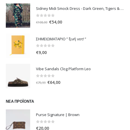
Sidney Midi Smock Dress - Dark Green, Tigers & Palms D1169
0
out of 5
Original
Η
€
54,00
€
108,00
price
τρέχουσα
was:
τιμή
ΣΗΜΕΙΩΜΑΤΑΡΙΟ ” ξινή νοτ! ”
€108,00.
είναι:
€54,00.
0
out of 5
€
9,00
Vibe Sandals Clog Platform Leo
0
out of 5
Original
Η
€
64,00
€
79,99
price
τρέχουσα
was:
τιμή
€79,99.
είναι:
ΝΈΑ ΠΡΟΪΌΝΤΑ
€64,00.
Purse Signature | Brown
0
out of 5
€
20,00