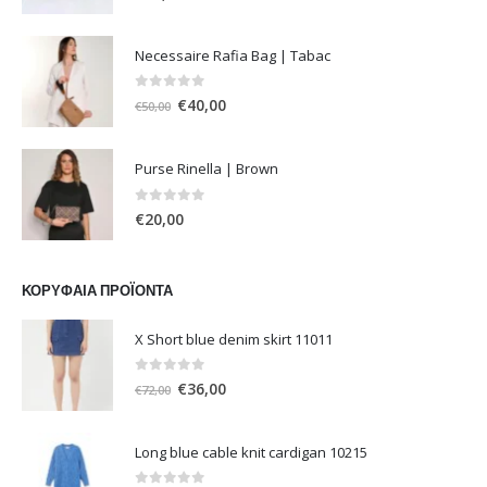
Necessaire Rafia Bag | Tabac
0
out of 5
Original
Η
€
40,00
€
50,00
price
τρέχουσα
was:
τιμή
Purse Rinella | Brown
€50,00.
είναι:
€40,00.
0
out of 5
€
20,00
ΚΟΡΥΦΑΊΑ ΠΡΟΪΌΝΤΑ
X Short blue denim skirt 11011
0
out of 5
Original
Η
€
36,00
€
72,00
price
τρέχουσα
was:
τιμή
Long blue cable knit cardigan 10215
€72,00.
είναι:
€36,00.