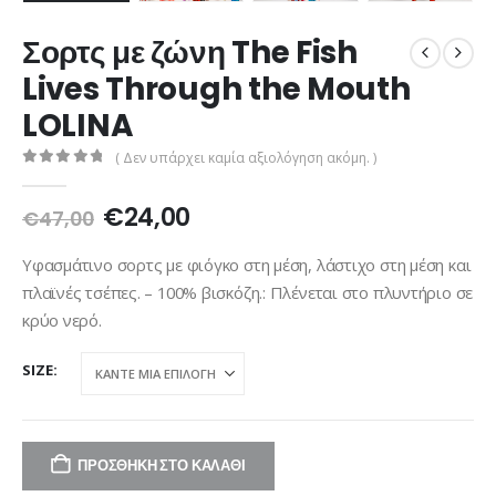
Σορτς με ζώνη The Fish
Lives Through the Mouth
LOLINA
( Δεν υπάρχει καμία αξιολόγηση ακόμη. )
0
out of 5
Original
Η
€
24,00
€
47,00
price
τρέχουσα
was:
τιμή
Υφασμάτινο σορτς με φιόγκο στη μέση, λάστιχο στη μέση και
€47,00.
είναι:
πλαϊνές τσέπες. – 100% βισκόζη.: Πλένεται στο πλυντήριο σε
€24,00.
κρύο νερό.
SIZE
ΠΡΟΣΘΉΚΗ ΣΤΟ ΚΑΛΆΘΙ