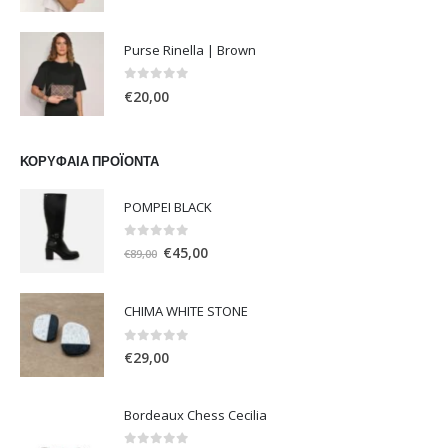
price
τρέχουσα
was:
τιμή
Purse Rinella | Brown
€50,00.
είναι:
€40,00.
0
out of 5
€
20,00
ΚΟΡΥΦΑΊΑ ΠΡΟΪΌΝΤΑ
POMPEI BLACK
0
out of 5
Original
Η
€
45,00
€
89,00
price
τρέχουσα
was:
τιμή
CHIMA WHITE STONE
€89,00.
είναι:
€45,00.
0
out of 5
€
29,00
Bordeaux Chess Cecilia