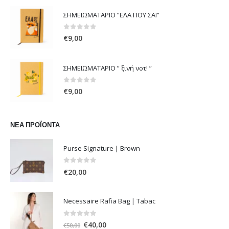
was:
τιμή
ΣΗΜΕΙΩΜΑΤΑΡΙΟ ”ΕΛΑ ΠΟΥ ΣΑΙ”
€108,00.
είναι:
€54,00.
0
out of 5
€
9,00
ΣΗΜΕΙΩΜΑΤΑΡΙΟ ” ξινή νοτ! ”
0
out of 5
€
9,00
ΝΈΑ ΠΡΟΪΌΝΤΑ
Purse Signature | Brown
0
out of 5
€
20,00
Necessaire Rafia Bag | Tabac
0
out of 5
Original
Η
€
40,00
€
50,00