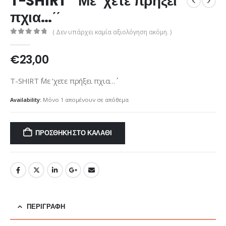
T-SHIRT ΄΄Με ‘χετε πρήξει
πχια…΄΄
( Δεν υπάρχει καμία αξιολόγηση ακόμη. )
0
out of 5
€
23,00
T-SHIRT ΄΄Με ‘χετε πρήξει πχια…΄΄
Availability:
Μόνο 1 απομένουν σε απόθεμα
ΠΡΟΣΘΉΚΗ ΣΤΟ ΚΑΛΆΘΙ
ΠΕΡΙΓΡΑΦΉ