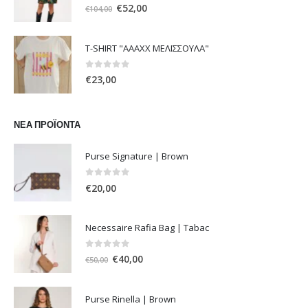
0
out of 5
Original
Η
€
52,00
€
104,00
price
τρέχουσα
was:
τιμή
T-SHIRT "ΑΑΑΧΧ ΜΕΛΙΣΣΟΥΛΑ"
€104,00.
είναι:
€52,00.
0
out of 5
€
23,00
ΝΈΑ ΠΡΟΪΌΝΤΑ
Purse Signature | Brown
0
out of 5
€
20,00
Necessaire Rafia Bag | Tabac
0
out of 5
Original
Η
€
40,00
€
50,00
price
τρέχουσα
was:
τιμή
Purse Rinella | Brown
€50,00.
είναι: