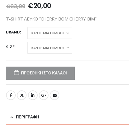
Original
Η
€
20,00
€
23,00
price
τρέχουσα
was:
τιμή
T-SHIRT ΛΕΥΚΟ “CHERRY BOM CHERRY BIM”
€23,00.
είναι:
€20,00.
BRAND
SIZE
ΠΡΟΣΘΉΚΗ ΣΤΟ ΚΑΛΆΘΙ
ΠΕΡΙΓΡΑΦΉ