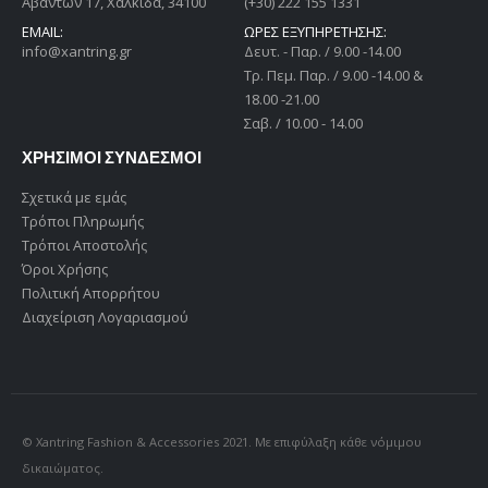
Αβάντων 17, Χαλκίδα, 34100
(+30) 222 155 1331
EMAIL:
ΩΡΕΣ ΕΞΥΠΗΡΕΤΗΣΗΣ:
info@xantring.gr
Δευτ. - Παρ. / 9.00 -14.00
Tρ. Πεμ. Παρ. / 9.00 -14.00 &
18.00 -21.00
Σαβ. / 10.00 - 14.00
ΧΡΗΣΙΜΟΙ ΣΥΝΔΕΣΜΟΙ
Σχετικά με εμάς
Τρόποι Πληρωμής
Τρόποι Αποστολής
Όροι Χρήσης
Πολιτική Απορρήτου
Διαχείριση Λογαριασμού
© Xantring Fashion & Accessories 2021. Με επιφύλαξη κάθε νόμιμου
δικαιώματος.