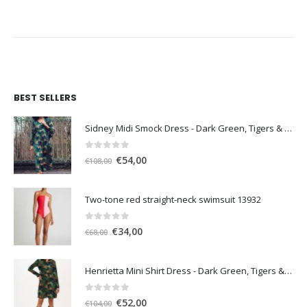
was:
τιμή
was:
τιμή
€102,00.
είναι:
€81,00.
είναι:
€51,00.
€41,00.
BEST SELLERS
Sidney Midi Smock Dress - Dark Green, Tigers & Palms D1169
0
out of 5
Original
Η
€
54,00
€
108,00
price
τρέχουσα
was:
τιμή
Two-tone red straight-neck swimsuit 13932
€108,00.
είναι:
€54,00.
0
out of 5
Original
Η
€
34,00
€
68,00
price
τρέχουσα
was:
τιμή
Henrietta Mini Shirt Dress - Dark Green, Tigers & Palms D1170
€68,00.
είναι:
€34,00.
0
out of 5
Original
Η
€
52,00
€
104,00