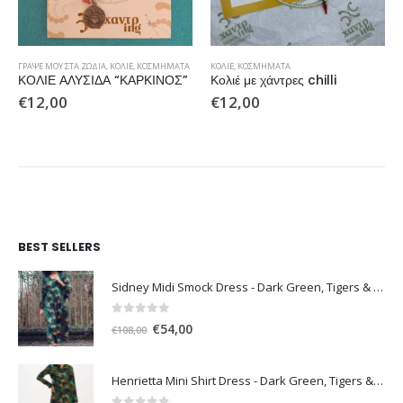
ΓΡΆΨΕ ΜΟΥ ΣΤΑ ΖΏΔΙΑ
,
ΚΟΛΙΈ
,
ΚΟΣΜΉΜΑΤΑ
ΚΟΛΙΈ
,
ΚΟΣΜΉΜΑΤΑ
ΚΟΛΙΕ ΑΛΥΣΙΔΑ “ΚΑΡΚΙΝΟΣ”
Κολιέ με χάντρες chilli
€
12,00
€
12,00
BEST SELLERS
Sidney Midi Smock Dress - Dark Green, Tigers & Palms D1169
0
out of 5
Original
Η
€
54,00
€
108,00
price
τρέχουσα
was:
τιμή
Henrietta Mini Shirt Dress - Dark Green, Tigers & Palms D1170
€108,00.
είναι: