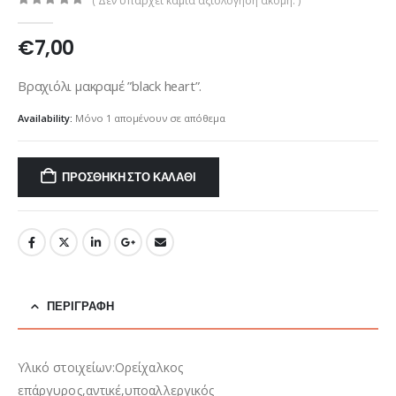
( Δεν υπάρχει καμία αξιολόγηση ακόμη. )
0
out of 5
€
7,00
Βραχιόλι μακραμέ ”black heart”.
Availability:
Μόνο 1 απομένουν σε απόθεμα
ΠΡΟΣΘΉΚΗ ΣΤΟ ΚΑΛΆΘΙ
ΠΕΡΙΓΡΑΦΉ
Υλικό στοιχείων:Ορείχαλκος
επάργυρος,αντικέ,υποαλλεργικός