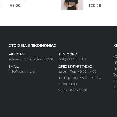
€40
0
out of 5
0
out of 5
€
9,00
€
20,00
ΣΤΟΙΧΕΙΑ ΕΠΙΚΟΙΝΩΝΙΑΣ
Χ
ΔΙΕΎΘΥΝΣΗ:
ΤΗΛΕΦΩΝΟ:
Σχ
Αβάντων 17, Χαλκίδα, 34100
(+30) 222 155 1331
Τ
EMAIL:
ΩΡΕΣ ΕΞΥΠΗΡΕΤΗΣΗΣ:
Τ
info@xantring.gr
Δευτ. - Παρ. / 9.00 -14.00
Ό
Tρ. Πεμ. Παρ. / 9.00 -14.00 &
Π
18.00 -21.00
Δι
Σαβ. / 10.00 - 14.00