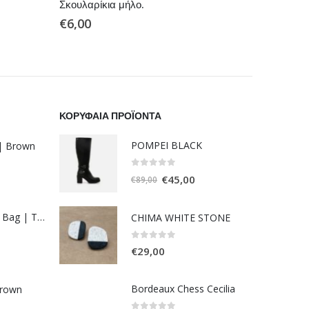
Σκουλαρίκια μήλο.
ΣΚΟΥΛΑΡ
€
6,00
€
18,00
ΚΟΡΥΦΑΊΑ ΠΡΟΪΌΝΤΑ
POMPEI BLACK
 | Brown
0
out of 5
Original
Η
€
45,00
€
89,00
price
τρέχουσα
was:
τιμή
Necessaire Rafia Bag | Tabac
CHIMA WHITE STONE
€89,00.
είναι:
€45,00.
0
out of 5
€
29,00
έχουσα
μή
Bordeaux Chess Cecilia
Brown
αι: