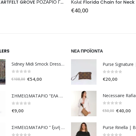
ΚΟΛΙΕ HEARTFELT GROVE ΡΟΖΑΡΙΟ ΓΚΡΙ
Κολιέ Florida Chain for Neck
€
40,00
LERS
ΝΈΑ ΠΡΟΪΌΝΤΑ
Sidney Midi Smock Dress - Dark Green, Tigers & Palms D1169
Purse Signature
0
out of 5
0
out of 5
Original
Η
€
54,00
€
20,00
€
108,00
price
τρέχουσα
was:
τιμή
ΣΗΜΕΙΩΜΑΤΑΡΙΟ ”ΕΛΑ ΠΟΥ ΣΑΙ”
€108,00.
είναι:
€54,00.
0
out of 5
0
out of 5
Original
Η
€
40,00
€
9,00
€
50,00
price
τρ
was:
τι
ΣΗΜΕΙΩΜΑΤΑΡΙΟ ” ξινή νοτ! ”
Purse Rinella | 
€50,00.
είν