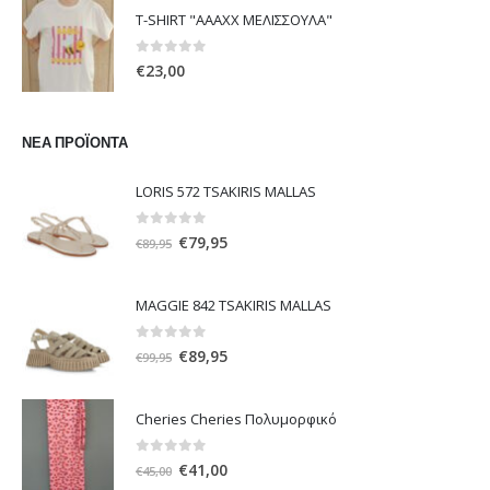
was:
τιμή
T-SHIRT "ΑΑΑΧΧ ΜΕΛΙΣΣΟΥΛΑ"
€104,00.
είναι:
€52,00.
0
out of 5
€
23,00
ΝΈΑ ΠΡΟΪΌΝΤΑ
LORIS 572 TSAKIRIS MALLAS
0
out of 5
Original
Η
€
79,95
€
89,95
price
τρέχουσα
was:
τιμή
MAGGIE 842 TSAKIRIS MALLAS
€89,95.
είναι:
€79,95.
0
out of 5
Original
Η
€
89,95
€
99,95
price
τρέχουσα
was:
τιμή
Cheries Cheries Πολυμορφικό
€99,95.
είναι:
€89,95.
0
out of 5
Original
Η
€
41,00
€
45,00