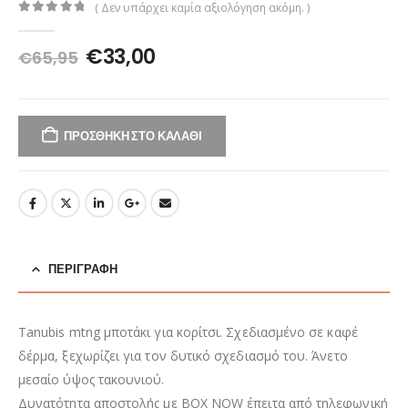
( Δεν υπάρχει καμία αξιολόγηση ακόμη. )
0
out of 5
Original
Η
€
33,00
€
65,95
price
τρέχουσα
was:
τιμή
€65,95.
είναι:
€33,00.
ΠΡΟΣΘΉΚΗ ΣΤΟ ΚΑΛΆΘΙ
ΠΕΡΙΓΡΑΦΉ
Tanubis mtng μποτάκι για κορίτσι. Σχεδιασμένο σε καφέ
δέρμα, ξεχωρίζει για τον δυτικό σχεδιασμό του. Άνετο
μεσαίο ύψος τακουνιού.
Δυνατότητα αποστολής με BOX NOW έπειτα από τηλεφωνική