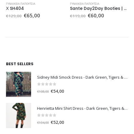
ΓΥΝΑΙΚΕΊΑ ΠΑΠΟΎΤΣΙΑ
ΓΥΝΑΙΚΕΊΑ ΠΑΠΟΎΤΣΙΑ
Χ SH404
Sante Day2Day Booties | Made In Greece
Original
Η
Original
Η
€
65,00
€
60,00
€
129,00
€
119,00
α
price
τρέχουσα
price
τρέχουσα
was:
τιμή
was:
τιμή
€129,00.
είναι:
€119,00.
είναι:
€65,00.
€60,00.
BEST SELLERS
Sidney Midi Smock Dress - Dark Green, Tigers & Palms D1169
0
out of 5
Original
Η
€
54,00
€
108,00
price
τρέχουσα
was:
τιμή
Henrietta Mini Shirt Dress - Dark Green, Tigers & Palms D1170
€108,00.
είναι:
€54,00.
0
out of 5
Original
Η
€
52,00
€
104,00
price
τρέχουσα