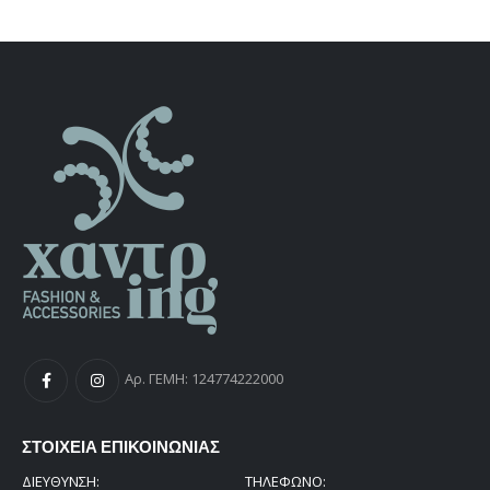
was:
τιμή
€75,00.
είναι:
€38,00.
Αρ. ΓΕΜΗ: 124774222000
ΣΤΟΙΧΕΙΑ ΕΠΙΚΟΙΝΩΝΙΑΣ
ΔΙΕΎΘΥΝΣΗ:
ΤΗΛΕΦΩΝΟ: