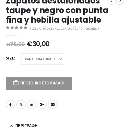
Zapatos destalonados
taupe y negro con punta
fina y hebilla ajustable
( Δεν υπάρχει καμία αξιολόγηση ακόμη. )
0
out of 5
Original
Η
€
30,00
€
75,00
price
τρέχουσα
was:
τιμή
SIZE
€75,00.
είναι:
€30,00.
ΠΡΟΣΘΉΚΗ ΣΤΟ ΚΑΛΆΘΙ
ΠΕΡΙΓΡΑΦΉ