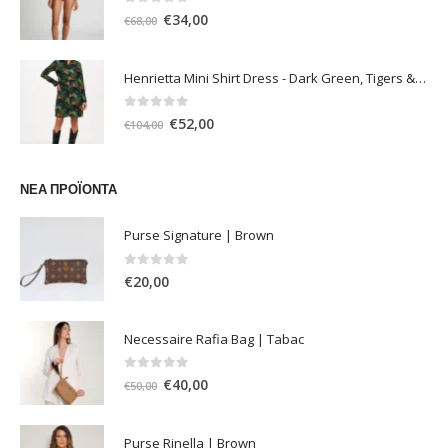
€54,00.
0
out of 5
Original
Η
€
34,00
€
68,00
price
τρέχουσα
was:
τιμή
Henrietta Mini Shirt Dress - Dark Green, Tigers & Palms D1170
€68,00.
είναι:
€34,00.
0
out of 5
Original
Η
€
52,00
€
104,00
price
τρέχουσα
was:
τιμή
€104,00.
είναι:
ΝΈΑ ΠΡΟΪΌΝΤΑ
€52,00.
Purse Signature | Brown
0
out of 5
€
20,00
Necessaire Rafia Bag | Tabac
0
out of 5
Original
Η
€
40,00
€
50,00
price
τρέχουσα
was:
τιμή
Purse Rinella | Brown