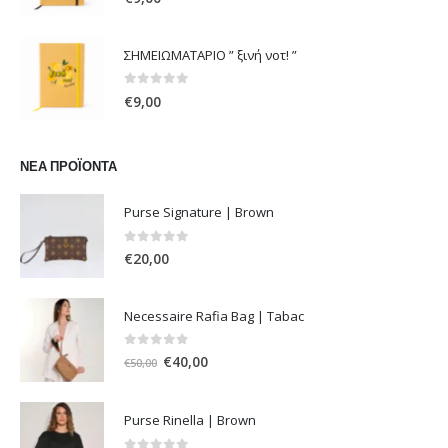
ΣΗΜΕΙΩΜΑΤΑΡΙΟ ” ξινή νοτ! ”
0
out of 5
€
9,00
ΝΈΑ ΠΡΟΪΌΝΤΑ
Purse Signature | Brown
0
out of 5
€
20,00
Necessaire Rafia Bag | Tabac
0
out of 5
Original
Η
€
40,00
€
50,00
price
τρέχουσα
was:
τιμή
Purse Rinella | Brown
€50,00.
είναι:
€40,00.