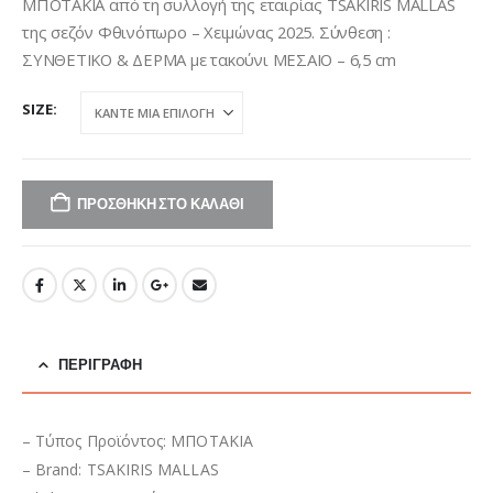
was:
τιμή
ΜΠΟΤΑΚΙΑ από τη συλλογή της εταιρίας TSAKIRIS MALLAS
€109,95.
είναι:
της σεζόν Φθινόπωρο – Χειμώνας 2025. Σύνθεση :
€77,00.
ΣΥΝΘΕΤΙΚΟ & ΔΕΡΜΑ με τακούνι ΜΕΣΑΙΟ – 6,5 cm
SIZE
ΠΡΟΣΘΉΚΗ ΣΤΟ ΚΑΛΆΘΙ
ΠΕΡΙΓΡΑΦΉ
– Τύπος Προϊόντος: ΜΠΟΤΑΚΙΑ
– Brand: TSAKIRIS MALLAS