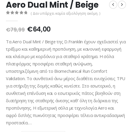
Aero Dual Mint / Beige
( Δεν υπάρχει καμία αξιολόγηση ακόμη. )
0
out of 5
Original
Η
€
64,00
€
79,99
price
τρέχουσα
was:
τιμή
Τα Aero Dual Mint / Beige της D.Franklin έχουν σχεδιαστεί για
€79,99.
είναι:
τρέξιμο και καθημερινή προπόνηση, με κανονική εφαρμογή
€64,00.
και κλείσιμο με κορδόνια για σταθερό κράτημα. Η σόλα
πλατφόρμας προσφέρει σταθερή ανύψωση,
υποστηριζόμενη από το Biomechanical Run Comfort
Validation. Το συνθετικό άνω μέρος διαθέτει ενισχύσεις TPU
για στήριξη της δομής καθώς κινείστε. Στο εσωτερικό, η
συνθετική επένδυση και ο εσωτερικός πάτος βοηθούν στη
διατήρηση της σταθερής άνεσης καθ’ όλη τη διάρκεια της
προπόνησης. Η εξωτερική σόλα με τεχνολογία Aero και
αφρό διπλής πυκνότητας προσφέρει τέλεια αντικραδασμική
προστασία.…