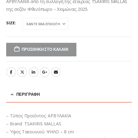
was:
τιμή
ΑΡΒΥΛΑΚΙΑ από τη συλλογή της εταιρίας TSAKIRIS MALLAS
€149,95.
είναι:
της σεζόν Φθινόπωρο – Χειμώνας 2025.
€105,00.
SIZE
ΠΡΟΣΘΉΚΗ ΣΤΟ ΚΑΛΆΘΙ
ΠΕΡΙΓΡΑΦΉ
– Τύπος Προϊόντος: ΑΡΒΥΛΑΚΙΑ
– Brand: TSAKIRIS MALLAS
– Ύψος Τακουνιού: ΨΗΛΟ – 8 cm