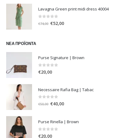
was:
τιμή
Lavagna Green print midi dress 40004
€79,99.
είναι:
€64,00.
0
out of 5
Original
Η
€
52,00
€
74,00
price
τρέχουσα
was:
τιμή
€74,00.
είναι:
ΝΈΑ ΠΡΟΪΌΝΤΑ
€52,00.
Purse Signature | Brown
0
out of 5
€
20,00
Necessaire Rafia Bag | Tabac
0
out of 5
Original
Η
€
40,00
€
50,00
price
τρέχουσα
was:
τιμή
Purse Rinella | Brown
€50,00.
είναι:
€40,00.
0
out of 5
€
20,00