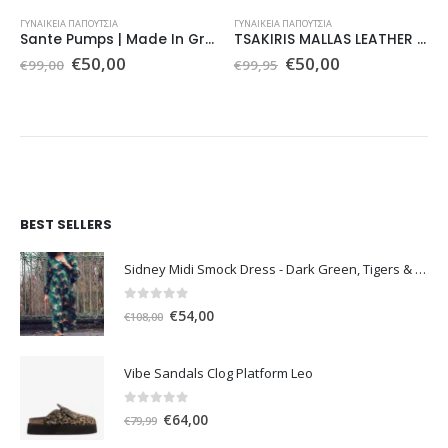
ΓΥΝΑΙΚΕΊΑ ΠΑΠΟΎΤΣΙΑ
ΓΥΝΑΙΚΕΊΑ ΠΑΠΟΎΤΣΙΑ
Sante Pumps | Made In Greece
TSAKIRIS MALLAS LEATHER COLLECTION 613
Original
Η
Original
Η
€
50,00
€
50,00
€
99,00
€
99,95
price
τρέχουσα
price
τρέχουσα
was:
τιμή
was:
τιμή
€99,00.
είναι:
€99,95.
είναι:
€50,00.
€50,00.
BEST SELLERS
Sidney Midi Smock Dress - Dark Green, Tigers & Palms D1169
0
out of 5
Original
Η
€
54,00
€
108,00
price
τρέχουσα
was:
τιμή
Vibe Sandals Clog Platform Leo
€108,00.
είναι:
€54,00.
0
out of 5
Original
Η
€
64,00
€
79,99
price
τρέχουσα