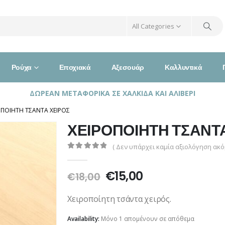
All Categories
Ρούχα
Εποχιακά
Αξεσουάρ
Καλλυντικά
ΔΩΡΕΑΝ ΜΕΤΑΦΟΡΙΚΑ ΣΕ ΧΑΛΚΙΔΑ ΚΑΙ ΑΛΙΒΕΡΙ
ΟΠΟΙΗΤΗ ΤΣΑΝΤΑ ΧΕΙΡΟΣ
ΧΕΙΡΟΠΟΙΗΤΗ ΤΣΑΝΤ
( Δεν υπάρχει καμία αξιολόγηση ακόμ
0
out of 5
Original
Η
€
15,00
€
18,00
price
τρέχουσα
was:
τιμή
Χειροποίητη τσάντα χειρός.
€18,00.
είναι:
Availability:
Μόνο 1 απομένουν σε απόθεμα
€15,00.