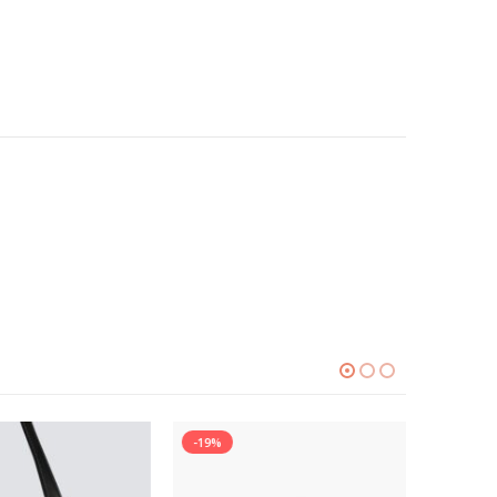
-19%
-31%