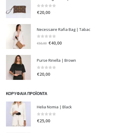
0
out of 5
€
20,00
Necessaire Rafia Bag | Tabac
0
out of 5
Original
Η
€
40,00
€
50,00
price
τρέχουσα
was:
τιμή
Purse Rinella | Brown
€50,00.
είναι:
€40,00.
0
out of 5
€
20,00
ΚΟΡΥΦΑΊΑ ΠΡΟΪΌΝΤΑ
Helia Nomia | Black
0
out of 5
€
25,00