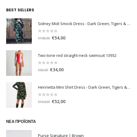
BEST SELLERS
Sidney Midi Smock Dress - Dark Green, Tigers & Palms D1169
0
out of 5
Original
Η
€
54,00
€
108,00
price
τρέχουσα
was:
τιμή
Two-tone red straight-neck swimsuit 13932
€108,00.
είναι:
€54,00.
0
out of 5
Original
Η
€
34,00
€
68,00
price
τρέχουσα
was:
τιμή
Henrietta Mini Shirt Dress - Dark Green, Tigers & Palms D1170
€68,00.
είναι:
€34,00.
0
out of 5
Original
Η
€
52,00
€
104,00
price
τρέχουσα
was:
τιμή
€104,00.
είναι:
ΝΈΑ ΠΡΟΪΌΝΤΑ
€52,00.
Purse Signature | Brown