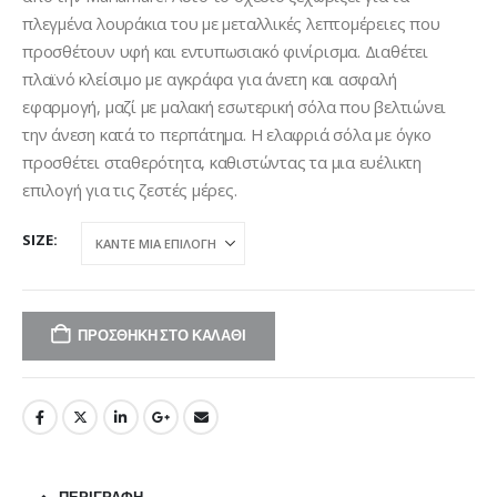
€48,00.
πλεγμένα λουράκια του με μεταλλικές λεπτομέρειες που
προσθέτουν υφή και εντυπωσιακό φινίρισμα. Διαθέτει
πλαϊνό κλείσιμο με αγκράφα για άνετη και ασφαλή
εφαρμογή, μαζί με μαλακή εσωτερική σόλα που βελτιώνει
την άνεση κατά το περπάτημα. Η ελαφριά σόλα με όγκο
προσθέτει σταθερότητα, καθιστώντας τα μια ευέλικτη
επιλογή για τις ζεστές μέρες.
SIZE
ΠΡΟΣΘΉΚΗ ΣΤΟ ΚΑΛΆΘΙ