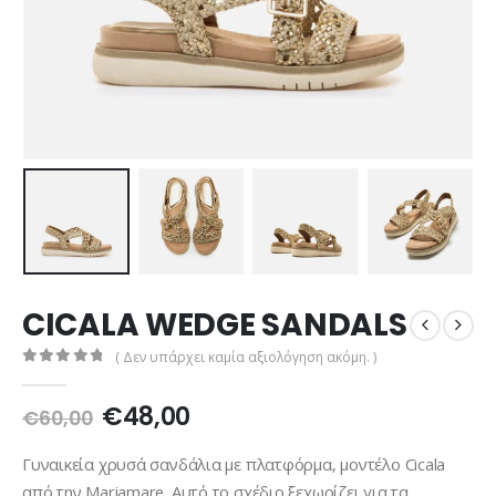
CICALA WEDGE SANDALS
( Δεν υπάρχει καμία αξιολόγηση ακόμη. )
0
out of 5
Original
Η
€
48,00
€
60,00
price
τρέχουσα
was:
τιμή
Γυναικεία χρυσά σανδάλια με πλατφόρμα, μοντέλο Cicala
€60,00.
είναι:
από την Mariamare. Αυτό το σχέδιο ξεχωρίζει για τα