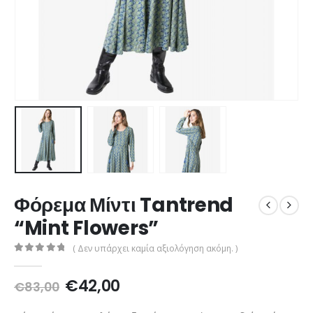
Φόρεμα Μίντι Tantrend
“Mint Flowers”
( Δεν υπάρχει καμία αξιολόγηση ακόμη. )
0
out of 5
Original
Η
€
42,00
€
83,00
price
τρέχουσα