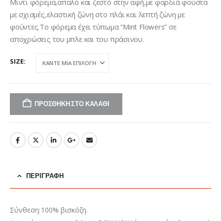
was:
τιμή
Μίντι φόρεμα,απαλό και ζεστό στην αφή,με φαρδιά φούστα
€83,00.
είναι:
με σχισμές,ελαστική ζώνη στο πλάι και λεπτή ζώνη με
€42,00.
φούντες.Το φόρεμα έχει τύπωμα “Mint Flowers” σε
αποχρώσεις του μπλε και του πράσινου.
SIZE
ΠΡΟΣΘΉΚΗ ΣΤΟ ΚΑΛΆΘΙ
ΠΕΡΙΓΡΑΦΉ
Σύνθεση:100% βισκόζη.