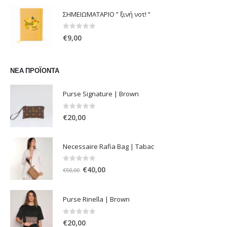
ΣΗΜΕΙΩΜΑΤΑΡΙΟ ” ξινή νοτ! ”
0
out of 5
€
9,00
ΝΈΑ ΠΡΟΪΌΝΤΑ
Purse Signature | Brown
0
out of 5
€
20,00
Necessaire Rafia Bag | Tabac
0
out of 5
Original
Η
€
40,00
€
50,00
price
τρέχουσα
was:
τιμή
Purse Rinella | Brown
€50,00.
είναι:
€40,00.
0
out of 5
€
20,00