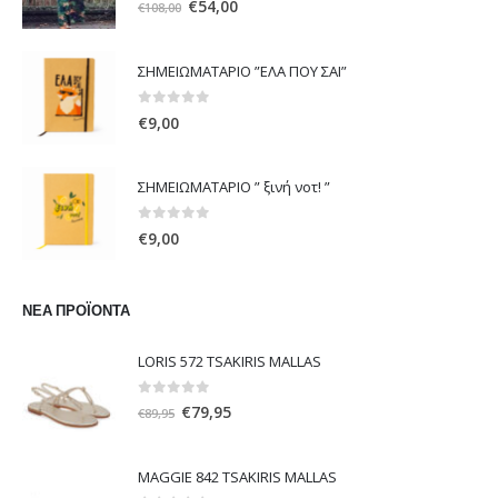
Original
Η
€
54,00
€
108,00
price
τρέχουσα
was:
τιμή
ΣΗΜΕΙΩΜΑΤΑΡΙΟ ”ΕΛΑ ΠΟΥ ΣΑΙ”
€108,00.
είναι:
€54,00.
0
out of 5
€
9,00
ΣΗΜΕΙΩΜΑΤΑΡΙΟ ” ξινή νοτ! ”
0
out of 5
€
9,00
ΝΈΑ ΠΡΟΪΌΝΤΑ
LORIS 572 TSAKIRIS MALLAS
0
out of 5
Original
Η
€
79,95
€
89,95
price
τρέχουσα
was:
τιμή
MAGGIE 842 TSAKIRIS MALLAS
€89,95.
είναι: