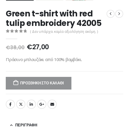
Green t-shirt with red
tulip embroidery 42005
( Δεν υπάρχει καμία αξιολόγηση ακόμη. )
0
out of 5
Original
Η
€
27,00
€
38,00
price
τρέχουσα
was:
τιμή
Πράσινο μπλουζάκι από 100% βαμβάκι.
€38,00.
είναι:
€27,00.
ΠΡΟΣΘΉΚΗ ΣΤΟ ΚΑΛΆΘΙ
ΠΕΡΙΓΡΑΦΉ