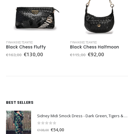
ΓΥΝΑΙΚΕΊΕΣ ΤΣΆΝΤΕΣ
ΓΥΝΑΙΚΕΊΕΣ ΤΣΆΝΤΕΣ
Black Chess Fluffy
Black Chess Halfmoon
Original
Η
Original
Η
€
130,00
€
92,00
€
163,00
€
115,00
σα
price
τρέχουσα
price
τρέχουσα
was:
τιμή
was:
τιμή
€163,00.
είναι:
€115,00.
είναι:
€130,00.
€92,00.
BEST SELLERS
Sidney Midi Smock Dress - Dark Green, Tigers & Palms D1169
0
out of 5
Original
Η
€
54,00
€
108,00