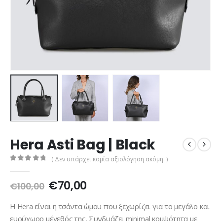
Hera Asti Bag | Black
( Δεν υπάρχει καμία αξιολόγηση ακόμη. )
0
out of 5
Original
Η
€
70,00
€
100,00
price
τρέχουσα
was:
τιμή
Η Hera είναι η τσάντα ώμου που ξεχωρίζει για το μεγάλο και
€100,00.
είναι:
ευρύχωρο μέγεθός της. Συνδυάζει minimal κομψότητα με