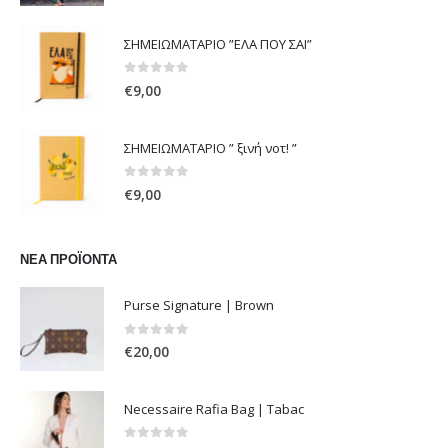
price
τρέχουσα
was:
τιμή
ΣΗΜΕΙΩΜΑΤΑΡΙΟ ”ΕΛΑ ΠΟΥ ΣΑΙ”
€108,00.
είναι:
€54,00.
0
out of 5
€
9,00
ΣΗΜΕΙΩΜΑΤΑΡΙΟ ” ξινή νοτ! ”
0
out of 5
€
9,00
ΝΈΑ ΠΡΟΪΌΝΤΑ
Purse Signature | Brown
0
out of 5
€
20,00
Necessaire Rafia Bag | Tabac