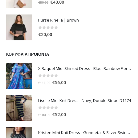
0
out of 5
Original
Η
€
40,00
€
50,00
price
τρέχουσα
was:
τιμή
Purse Rinella | Brown
€50,00.
είναι:
€40,00.
0
out of 5
€
20,00
ΚΟΡΥΦΑΊΑ ΠΡΟΪΌΝΤΑ
X Raquel Midi Shirred Dress - Blue, Rainbow Floral Vine
0
out of 5
Original
Η
€
56,00
€
111,00
price
τρέχουσα
was:
τιμή
Liselle Midi Knit Dress - Navy, Double Stripe D1174
€111,00.
είναι:
€56,00.
0
out of 5
Original
Η
€
52,00
€
104,00
price
τρέχουσα
was:
τιμή
Kristen Mini Knit Dress - Gunmetal & Silver Swirls D1196
€104,00.
είναι: