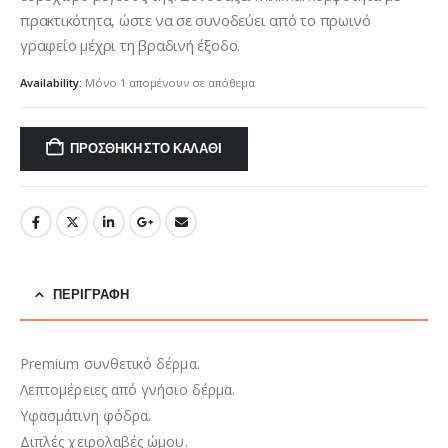
€70,00.
πρακτικότητα, ώστε να σε συνοδεύει από το πρωινό
γραφείο μέχρι τη βραδινή έξοδο.
Availability:
Μόνο 1 απομένουν σε απόθεμα
ΠΡΟΣΘΉΚΗ ΣΤΟ ΚΑΛΆΘΙ
ΠΕΡΙΓΡΑΦΉ
Premium συνθετικό δέρμα.
Λεπτομέρειες από γνήσιο δέρμα.
Υφασμάτινη φόδρα.
Διπλές χειρολαβές ώμου.