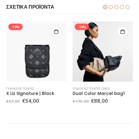
ΣΧΕΤΙΚΆ ΠΡΟΪΌΝΤΑ
-19%
-50%
ΓΥΝΑΙΚΕΊΕΣ ΤΣΆΝΤΕΣ
ΓΥΝΑΙΚΕΊΕΣ ΤΣΆΝΤΕΣ
,
ΏΜΟΥ
X Liz Signature | Black
Dual Color Marcel bag1
Original
Η
Original
Η
€
54,00
€
88,00
€
67,00
€
175,00
price
τρέχουσα
price
τρέχουσα
was:
τιμή
was:
τιμή
€67,00.
είναι:
€175,00.
είναι:
€54,00.
€88,00.