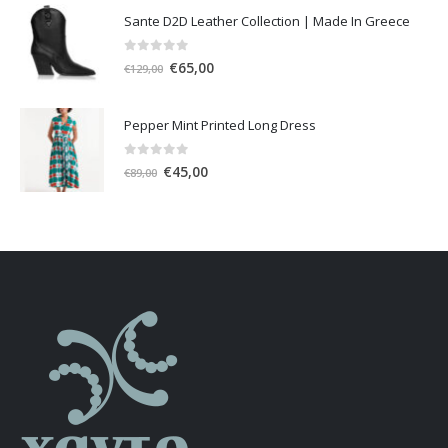
was:
τιμή
Sante D2D Leather Collection | Made In Greece
€63,00.
είναι:
€32,00.
0
out of 5
Original
Η
€
65,00
€
129,00
price
τρέχουσα
was:
τιμή
Pepper Mint Printed Long Dress
€129,00.
είναι:
€65,00.
0
out of 5
Original
Η
€
45,00
€
89,00
price
τρέχουσα
was:
τιμή
€89,00.
είναι:
€45,00.