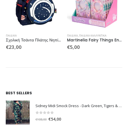
ΠΑΙΔΙΚΆ
ΠΑΙΔΙΚΆ
,
ΠΑΙΔΙΚΆ ΚΑΛΛΥΝΤΙΚΆ
Σχολική Τσάντα Πλάτης Νηπίου Must Team Space 1
Martinelia Fairy Things Enchanted Bracelet Lip Gloss Strawberry
€
23,00
€
5,00
BEST SELLERS
Sidney Midi Smock Dress - Dark Green, Tigers & Palms D1169
0
out of 5
Original
Η
€
54,00
€
108,00
price
τρέχουσα