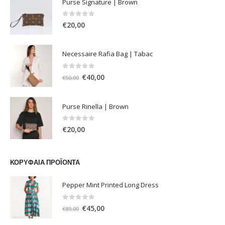
Purse Signature | Brown
0
out of 5
€
20,00
Necessaire Rafia Bag | Tabac
0
out of 5
Original
Η
€
40,00
€
50,00
price
τρέχουσα
was:
τιμή
Purse Rinella | Brown
€50,00.
είναι:
€40,00.
0
out of 5
€
20,00
ΚΟΡΥΦΑΊΑ ΠΡΟΪΌΝΤΑ
Pepper Mint Printed Long Dress
0
out of 5
Original
Η
€
45,00
€
89,00
price
τρέχουσα