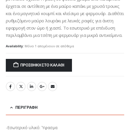
€37,00.
έρχεται σε αντίθεση με ένα μαύρο καπάκι με χρυσά τρουκς
και ένα μαγνητικό κουμπί και κλείσιμο με φερμουάρ. Διαθέτει
ρυθμιζόμενο μαύρο λουράκι με λευκές ραφές για άνετη
εφαρμογή στον ώμο ή χιαστί. Το εσωτερικό με επένδυση
περιλαμβάνει μια τσέπη με φερμουάρ για μικρά αντικείμενα.
Availability:
Μόνο 1 απομένουν σε απόθεμα
ΠΡΟΣΘΉΚΗ ΣΤΟ ΚΑΛΆΘΙ
ΠΕΡΙΓΡΑΦΉ
-Εσωτερικό υλικό: Ύφασμα