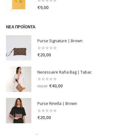
0
out of 5
€
9,00
ΝΈΑ ΠΡΟΪΌΝΤΑ
Purse Signature | Brown
0
out of 5
€
20,00
Necessaire Rafia Bag | Tabac
0
out of 5
Original
Η
€
40,00
€
50,00
price
τρέχουσα
was:
τιμή
Purse Rinella | Brown
€50,00.
είναι:
€40,00.
0
out of 5
€
20,00