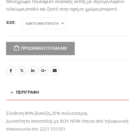
Μονόχρωμο πουκάμισο κλασικής κοπής με στρογγυλεμένο
τελείωμα,απαλό και ζεστό στην αφή,σε χρώμα μπορντό.
SIZE
ΠΡΟΣΘΉΚΗ ΣΤΟ ΚΑΛΆΘΙ
ΠΕΡΙΓΡΑΦΉ
Σύνθεση:80% βισκόζη,20% πολυεστέρας.
Δυνατότητα αποστολής με BOX NOW έπειτα από τηλεφωνική
επικοινωνία στο 2221 551331.