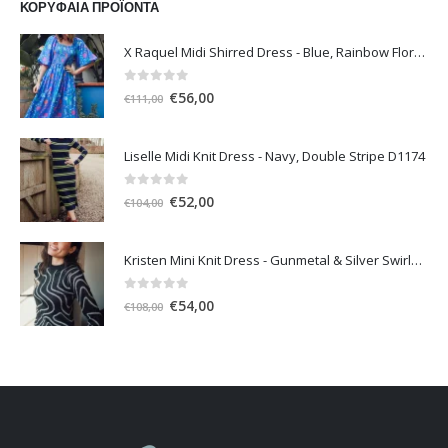
ΚΟΡΥΦΑΊΑ ΠΡΟΪΌΝΤΑ
X Raquel Midi Shirred Dress - Blue, Rainbow Floral Vine
0
out of 5
Original
Η
€
56,00
€
111,00
price
τρέχουσα
was:
τιμή
Liselle Midi Knit Dress - Navy, Double Stripe D1174
€111,00.
είναι:
€56,00.
0
out of 5
Original
Η
€
52,00
€
104,00
price
τρέχουσα
was:
τιμή
Kristen Mini Knit Dress - Gunmetal & Silver Swirls D1196
€104,00.
είναι:
€52,00.
0
out of 5
Original
Η
€
54,00
€
108,00
price
τρέχουσα
was:
τιμή
€108,00.
είναι:
€54,00.