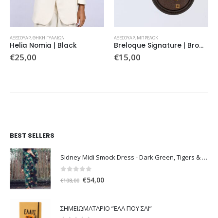
ΑΞΕΣΟΥΆΡ
,
ΘΉΚΗ ΓΥΑΛΙΏΝ
ΑΞΕΣΟΥΆΡ
,
ΜΠΡΕΛΟΚ
Helia Nomia | Black
Breloque Signature | Brown
€
25,00
€
15,00
BEST SELLERS
Sidney Midi Smock Dress - Dark Green, Tigers & Palms D1169
0
out of 5
Original
Η
€
54,00
€
108,00
price
τρέχουσα
was:
τιμή
ΣΗΜΕΙΩΜΑΤΑΡΙΟ ”ΕΛΑ ΠΟΥ ΣΑΙ”
€108,00.
είναι: