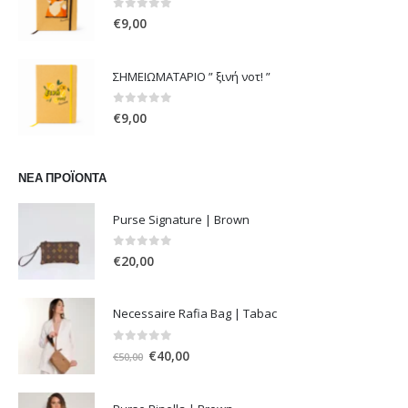
€54,00.
0
out of 5
€
9,00
ΣΗΜΕΙΩΜΑΤΑΡΙΟ ” ξινή νοτ! ”
0
out of 5
€
9,00
ΝΈΑ ΠΡΟΪΌΝΤΑ
Purse Signature | Brown
0
out of 5
€
20,00
Necessaire Rafia Bag | Tabac
0
out of 5
Original
Η
€
40,00
€
50,00
price
τρέχουσα
was:
τιμή