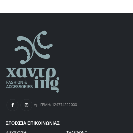
was:
τιμή
€115,00.
είναι:
€92,00.
Αρ. ΓΕΜΗ: 124774222000
ΣΤΟΙΧΕΙΑ ΕΠΙΚΟΙΝΩΝΙΑΣ
ΔΙΕΎΘΥΝΣΗ:
ΤΗΛΕΦΩΝΟ: