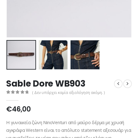
Sable Dore WB903
( Δεν υπάρχει καμία αξιολόγηση ακόμη. )
0
out of 5
€
46,00
Η γυναικεία ζώνη NinoVenturi από μαύρο δέρμα με χρυσή
αγκράφα Western είναι το απόλυτο statement αξεσουάρ για
να αναδείξεις τη μέση σου πάνω από τζιν ολόσωμη