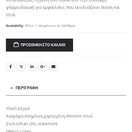
φόρμα.Ιδανική για εμφανίσεις που συνδυάζουν άνεση και
στυλ.
Availability:
Μόνο 1 απομένουν σε απόθεμα
ΠΡΟΣΘΉΚΗ ΣΤΟ ΚΑΛΆΘΙ
ΠΕΡΙΓΡΑΦΉ
Υλικό:Δέρμα
Αγκράφα:Ασημένια,χαραγμένη,Western στυλ
Στυλ:Urban chic,statement
Μήκος:116εκ